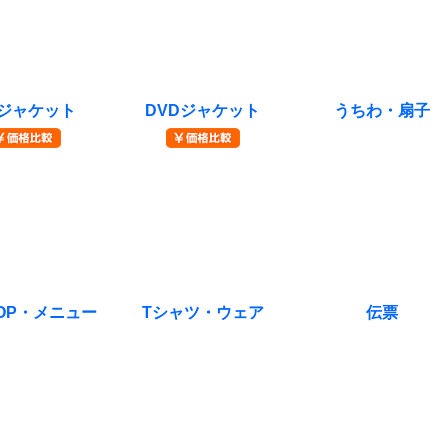
Dジャケット
DVDジャケット
うちわ・扇子
価格比較を
￥価格比較を
る
みる
OP・メニュー
Tシャツ・ウェア
伝票