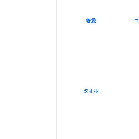
箸袋
コ
タオル