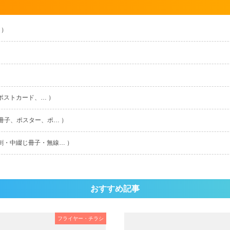
 ）
ポストカード、… ）
冊子、ポスター、ポ… ）
刺・中綴じ冊子・無線… ）
おすすめ記事
フライヤー・チラシ