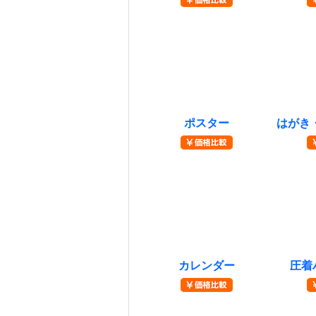
￥価格比較を
￥
みる
み
ポスター
はがき
￥価格比較を
￥
みる
み
カレンダー
圧着
￥価格比較を
￥
みる
み