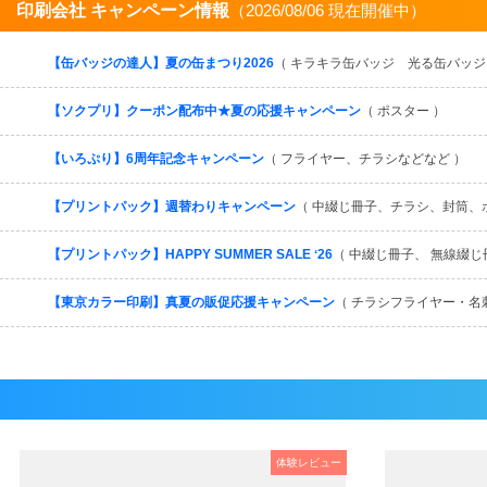
印刷会社 キャンペーン情報
（2026/08/06 現在開催中）
【缶バッジの達人】夏の缶まつり2026
（ キラキラ缶バッジ 光る缶バッジ
【ソクプリ】クーポン配布中★夏の応援キャンペーン
（ ポスター ）
【いろぷり】6周年記念キャンペーン
（ フライヤー、チラシなどなど ）
【プリントパック】週替わりキャンペーン
（ 中綴じ冊子、チラシ、封筒、
【プリントパック】HAPPY SUMMER SALE ʻ26
（ 中綴じ冊子、 無線綴じ
【東京カラー印刷】真夏の販促応援キャンペーン
（ チラシフライヤー・名
体験レビュー