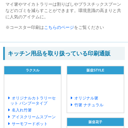
マイ箸やマイカトラリーは割りばしやプラスチックスプーン
などのゴミを減らすことができます。環境意識の高まりと共
に人気のアイテムに。
※コースター印刷は
こちらのページ
をご覧ください
キッチン用品を取り扱っている印刷通販
ラクスル
販促STYLE
オリジナルカトラリーセ
オリジナル箸
ット バンブータイプ
竹箸 ナチュラル
名入れ竹箸
アイスクリームスプーン
販促花子
サーモフードポット