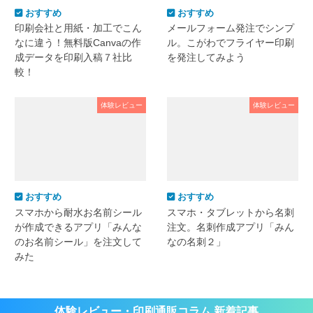
おすすめ
おすすめ
印刷会社と用紙・加工でこん
メールフォーム発注でシンプ
なに違う！無料版Canvaの作
ル。こがわでフライヤー印刷
成データを印刷入稿７社比
を発注してみよう
較！
体験レビュー
体験レビュー
おすすめ
おすすめ
スマホから耐水お名前シール
スマホ・タブレットから名刺
が作成できるアプリ「みんな
注文。名刺作成アプリ「みん
のお名前シール」を注文して
なの名刺２」
みた
体験レビュー・印刷通販コラム 新着記事