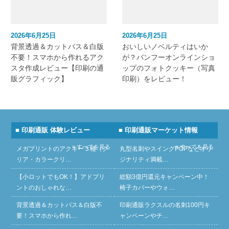
2026年6月25日
2026年6月25日
背景透過＆カットパス＆白版
おいしいノベルティはいか
不要！スマホから作れるアク
が？バンフーオンラインショ
スタ作成レビュー【印刷の通
ップのフォトクッキー（写真
販グラフィック】
印刷）をレビュー！
■ 印刷通販 体験レビュー
■ 印刷通販マーケット情報
» すべてを見る
» すべてを見る
メガプリントのアクキー３種（ク
丸型名刺やスイングPOPなどオリ
リア・カラークリ…
ジナリティ満載…
【小ロットでもOK！】アドプリ
総額3億円還元キャンペーン中！
ントのおしゃれな…
椅子カバーやウォ…
背景透過＆カットパス＆白版不
印刷通販ラクスルの名刺100円キ
要！スマホから作れ…
ャンペーンやチ…