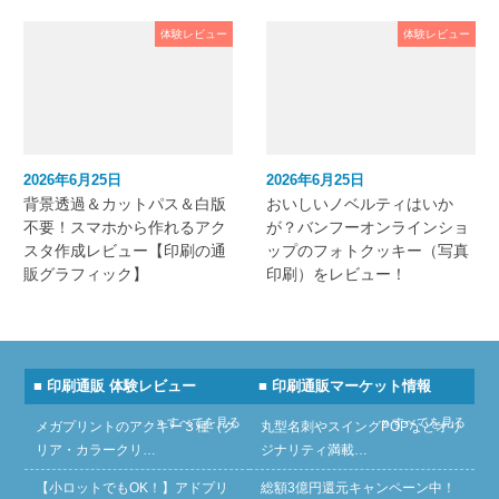
体験レビュー
体験レビュー
2026年6月25日
2026年6月25日
背景透過＆カットパス＆白版
おいしいノベルティはいか
不要！スマホから作れるアク
が？バンフーオンラインショ
スタ作成レビュー【印刷の通
ップのフォトクッキー（写真
販グラフィック】
印刷）をレビュー！
■ 印刷通販 体験レビュー
■ 印刷通販マーケット情報
» すべてを見る
» すべてを見る
メガプリントのアクキー３種（ク
丸型名刺やスイングPOPなどオリ
リア・カラークリ…
ジナリティ満載…
【小ロットでもOK！】アドプリ
総額3億円還元キャンペーン中！