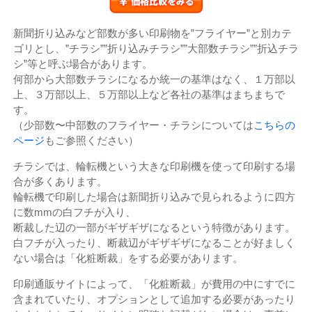
￥価格比較をみる
新聞折り込みなど部数が多い印刷物を”フライヤー”と別カテ
ゴリとし、”チラシ””折り込みチラシ””大部数チラシ””折込チラ
シ”等と呼ぶ場合があります。
何部から大部数チラシになるか統一の基準はなく、１万部以
上、３万部以上、５万部以上など各社の基準はまちまちで
す。
（少部数〜中部数のフライヤー・チラシについては
こちらの
ページ
もご参照ください）
チラシでは、輪転機という大きな印刷機を使って印刷する場
合が多くあります。
輪転機で印刷した場合は新聞折り込みで見られるように四方
に数mmの白フチが入り、
断裁した辺の一部がギザギザになるという特徴があります。
白フチが入ったり、断裁辺がギザギザになることが好ましく
ない場合は「化粧断裁」をする必要があります。
印刷通販サイトによって、「化粧断裁」が費用の中にすでに
含まれていたり、オプションとして追加する必要があったり