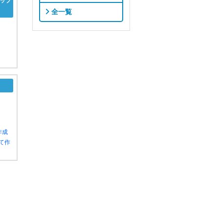
ップ
全一覧
作成
て作