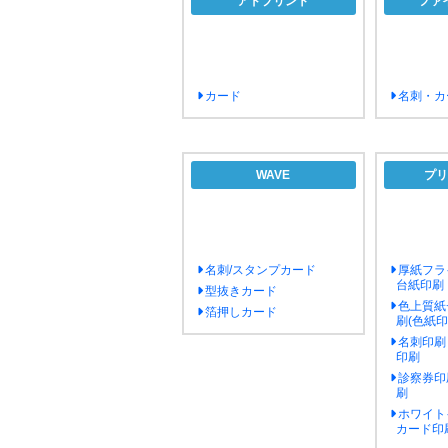
アドプリント
ファ
カード
名刺・カ
WAVE
プリ
名刺/スタンプカード
厚紙フラ
台紙印刷
型抜きカード
色上質紙
箔押しカード
刷(色紙印
名刺印刷
印刷
診察券印
刷
ホワイト
カード印