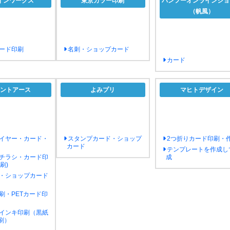
インワークス
東京カラー印刷
バンフーオンラインショ
（帆風）
ード印刷
名刺・ショップカード
カード
ントアース
よみプリ
マヒトデザイン
イヤー・カード・
スタンプカード・ショップ
2つ折りカード印刷・
カード
テンプレートを作成し
チラシ・カード印
成
刷)
・ショップカード
刷・PETカード印
インキ印刷（黒紙
刷）