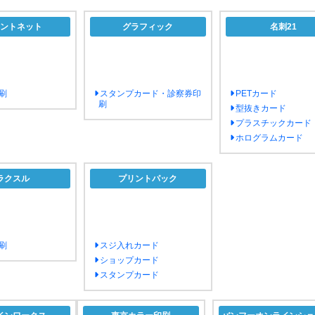
ントネット
グラフィック
名刺21
刷
スタンプカード・診察券印
PETカード
刷
型抜きカード
プラスチックカード
ホログラムカード
ラクスル
プリントパック
刷
スジ入れカード
ショップカード
スタンプカード