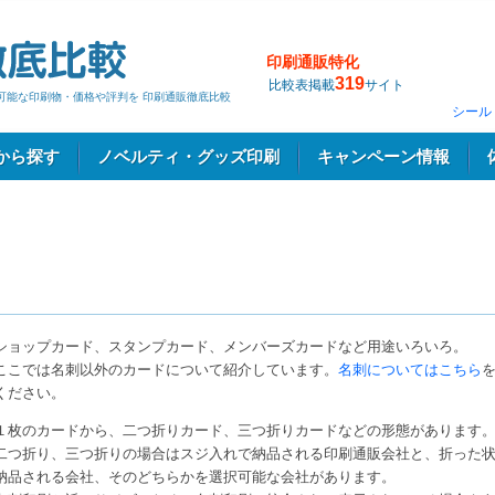
印刷通販特化
319
比較表掲載
サイト
の可能な印刷物・価格や評判を 印刷通販徹底比較
シール
から探す
ノベルティ・グッズ印刷
キャンペーン情報
ショップカード、スタンプカード、メンバーズカードなど用途いろいろ。
ここでは名刺以外のカードについて紹介しています。
名刺についてはこちら
ください。
１枚のカードから、二つ折りカード、三つ折りカードなどの形態があります
二つ折り、三つ折りの場合はスジ入れで納品される印刷通販会社と、折った
納品される会社、そのどちらかを選択可能な会社があります。