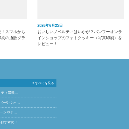
2026年6月25日
要！スマホから
おいしいノベルティはいかが？バンフーオンラ
印刷の通販グラ
インショップのフォトクッキー（写真印刷）を
レビュー！
» すべてを見る
リティ満載…
バーやウォ…
ペーンやチ…
がおすすめ！…