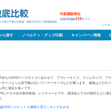
印刷通販特化
319
比較表掲載
サイト
ット印刷の可能な印刷物・価格や評判を 印刷通販徹底
シール
から探す
ノベルティ・グッズ印刷
キャンペーン情報
手持ちのDVDケースサイズに合わせて、アマレーサイズ、スリムサイズ、ア
ーサイズよりも若干幅が広いワーナーサイズなどが選べます。価格はどのサ
も同じ場合が多いです。
PRビデオや自主制作映画、レクチャービデオ、講演会ビデオの制作などに最
す。
DVDジャケット の最新人気ランキングをみる