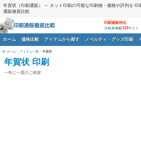
年賀状（印刷通販） ～ ネット印刷の可能な印刷物・価格や評判を 印
通販徹底比較
印刷通販特化
319
比較表掲載
サイト
ホーム
価格比較
アイテムから探す
ノベルティ・グッズ印刷
ホーム
アイテム一覧
年賀状
年賀状 印刷
ログイン
一年に一度のご挨拶