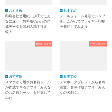
おすすめ
おすすめ
印刷会社と用紙・加工でこん
メールフォーム発注でシンプ
なに違う！無料版Canvaの作
ル。こがわでフライヤー印刷
成データを印刷入稿７社比
を発注してみよう
較！
体験レビュー
体験レビュー
おすすめ
おすすめ
スマホから耐水お名前シール
スマホ・タブレットから名刺
が作成できるアプリ「みんな
注文。名刺作成アプリ「みん
のお名前シール」を注文して
なの名刺２」
みた