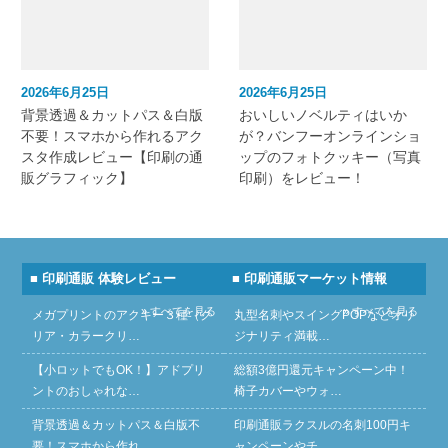
2026年6月25日
2026年6月25日
背景透過＆カットパス＆白版
おいしいノベルティはいか
不要！スマホから作れるアク
が？バンフーオンラインショ
スタ作成レビュー【印刷の通
ップのフォトクッキー（写真
販グラフィック】
印刷）をレビュー！
■ 印刷通販 体験レビュー
■ 印刷通販マーケット情報
» すべてを見る
» すべてを見る
メガプリントのアクキー３種（ク
丸型名刺やスイングPOPなどオリ
リア・カラークリ…
ジナリティ満載…
【小ロットでもOK！】アドプリ
総額3億円還元キャンペーン中！
ントのおしゃれな…
椅子カバーやウォ…
背景透過＆カットパス＆白版不
印刷通販ラクスルの名刺100円キ
要！スマホから作れ…
ャンペーンやチ…