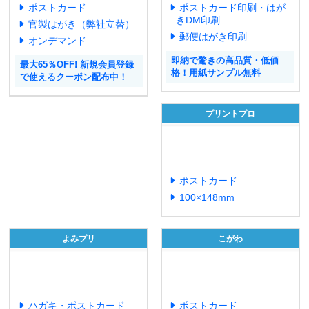
ポストカード
ポストカード印刷・はが
きDM印刷
官製はがき（弊社立替）
郵便はがき印刷
オンデマンド
即納で驚きの高品質・低価
最大65％OFF! 新規会員登録
格！用紙サンプル無料
で使えるクーポン配布中！
プリントプロ
ポストカード
100×148mm
よみプリ
こがわ
ハガキ・ポストカード
ポストカード