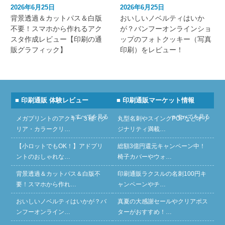
2026年6月25日
2026年6月25日
背景透過＆カットパス＆白版
おいしいノベルティはいか
不要！スマホから作れるアク
が？バンフーオンラインショ
スタ作成レビュー【印刷の通
ップのフォトクッキー（写真
販グラフィック】
印刷）をレビュー！
■ 印刷通販 体験レビュー
■ 印刷通販マーケット情報
» すべてを見る
» すべてを見る
メガプリントのアクキー３種（ク
丸型名刺やスイングPOPなどオリ
リア・カラークリ…
ジナリティ満載…
【小ロットでもOK！】アドプリ
総額3億円還元キャンペーン中！
ントのおしゃれな…
椅子カバーやウォ…
背景透過＆カットパス＆白版不
印刷通販ラクスルの名刺100円キ
要！スマホから作れ…
ャンペーンやチ…
おいしいノベルティはいかが？バ
真夏の大感謝セールやクリアポス
ンフーオンライン…
ターがおすすめ！…