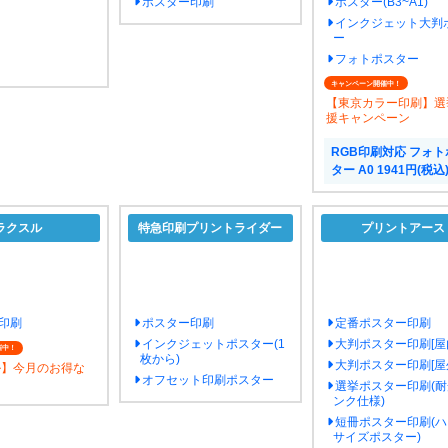
ポスター印刷
ポスター(B3~A1)
インクジェット大判
ー
フォトポスター
キャンペーン開催中！
【東京カラー印刷】選
援キャンペーン
RGB印刷対応 フォト
ター A0 1941円(税込
ラクスル
特急印刷プリントライダー
プリントアース
印刷
ポスター印刷
定番ポスター印刷
インクジェットポスター(1
大判ポスター印刷[屋
催中！
枚から)
大判ポスター印刷[屋
ル】今月のお得な
オフセット印刷ポスター
選挙ポスター印刷(
ンク仕様)
短冊ポスター印刷(
サイズポスター)