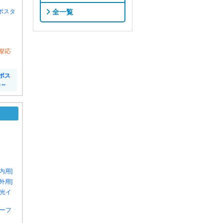
ポスタ
全一覧
挙応
ポス
)～
内用]
外用]
耐光イ
ハーフ