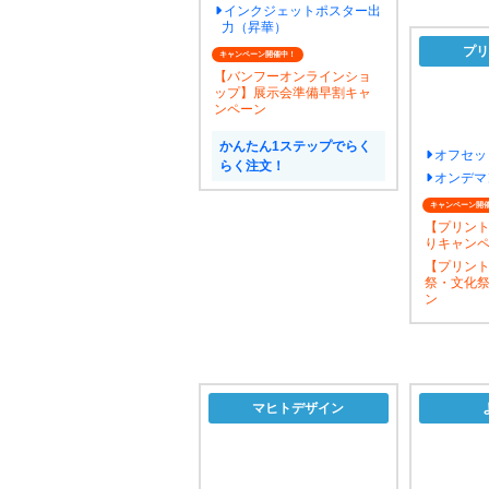
インクジェットポスター出
力（昇華）
プリ
キャンペーン開催中！
【バンフーオンラインショ
ップ】展示会準備早割キャ
ンペーン
かんたん1ステップでらく
オフセッ
らく注文！
オンデマ
キャンペーン開
【プリン
りキャン
【プリン
祭・文化
ン
マヒトデザイン