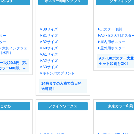
いろぷり
ポスター印刷ソクプリ
グラフィック
B0サイズ
ポスター印刷
ター
B1サイズ
A0・B0 大判ポスタ
ター
B2サイズ
屋内用ポスター
 / 大判インクジェ
A0サイズ
屋外用ポスター
（水性）
A1サイズ
A0・B0ポスター大
A2サイズ
ー1枚20.6円（税
セット印刷もOK！
A3サイズ
ラー600部）～
キャンバスプリント
14時までの入稿で当日発
送可能！
こがわ
ファインワークス
東京カラー印刷