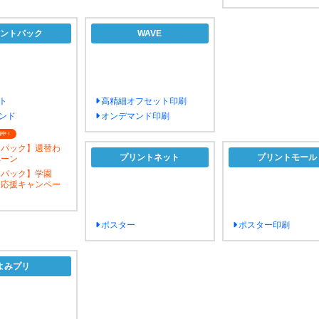
ントパック
WAVE
ト
高精細オフセット印刷
ンド
オンデマンド印刷
催中！
トパック】週替わ
プリントネット
プリントモール
ペーン
トパック】学園
祭応援キャンペー
ポスター
ポスター印刷
よみプリ