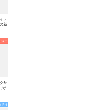
イメ
目の新
ビュー
クサ
）でポ
ト情報