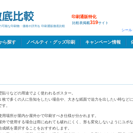
印刷通販特化
319
比較表掲載
サイト
刷の可能な印刷物・価格や評判を 印刷通販徹底比較
シール
から探す
ノベルティ・グッズ印刷
キャンペーン情報
壁貼りなどの用途でよく使われるポスター。
１枚で多くの人に告知をしたい場合や、大きな紙面で迫力を出したい時など
です。
使用場所が屋内か屋外かで印刷すべき仕様が分かれます。
屋外で使用する場合は雨にぬれても破れにくく、形も変化しないようにユポ
合成紙を選択することをおすすめします。