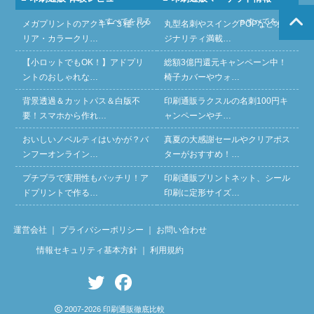
» すべてを見る
» すべてを見る
メガプリントのアクキー３種（ク
丸型名刺やスイングPOPなどオリ
リア・カラークリ…
ジナリティ満載…
【小ロットでもOK！】アドプリ
総額3億円還元キャンペーン中！
ントのおしゃれな…
椅子カバーやウォ…
背景透過＆カットパス＆白版不
印刷通販ラクスルの名刺100円キ
要！スマホから作れ…
ャンペーンやチ…
おいしいノベルティはいかが？バ
真夏の大感謝セールやクリアポス
ンフーオンライン…
ターがおすすめ！…
プチプラで実用性もバッチリ！ア
印刷通販プリントネット、シール
ドプリントで作る…
印刷に定形サイズ…
運営会社
｜
プライバシーポリシー
｜
お問い合わせ
情報セキュリティ基本方針
｜
利用規約
2007-2026 印刷通販徹底比較