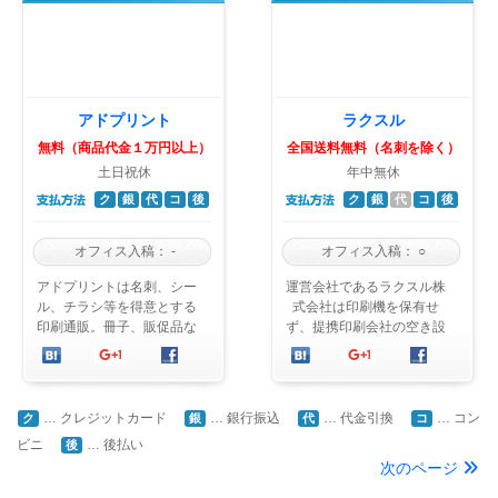
アドプリント
ラクスル
無料（商品代金１万円以上）
全国送料無料（名刺を除く）
土日祝休
年中無休
ク
銀
代
コ
後
ク
銀
代
コ
後
オフィス入稿：
-
オフィス入稿：
○
アドプリントは名刺、シー
運営会社であるラクスル株
ル、チラシ等を得意とする
式会社は印刷機を保有せ
印刷通販。冊子、販促品な
ず、提携印刷会社の空き設
どの印刷物や紙袋、横断
備を使って印刷をするブロ
幕、のぼり旗まで幅広い商
ーカー型の印刷通販会社。
品を通販ならではの ...
テレビCMでおなじ ...
… クレジットカード
… 銀行振込
… 代金引換
… コン
ク
銀
代
コ
ビニ
… 後払い
後
次のページ