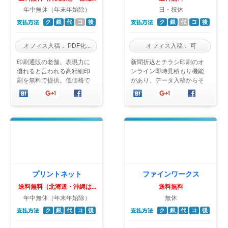
年中無休（年末年始除）
日・祝休
ク
銀
代
コ
後
ク
銀
代
コ
後
オフィス入稿：
PDF化...
オフィス入稿：
可
印刷通販の老舗。表現力に
新聞折込とチラシ印刷のオ
優れると言われる高精細印
ンライン即時見積もり機能
刷を無料で提供。低価格で
があり、データ入稿からそ
ありながら、大半が3営業日
のまま印刷・新聞折込の発
以内発送と短納期。製本設
注が可能。注文履歴機能が
備が充実してお ...
充実、２年間デー ...
プリントネット
ファインワークス
送料無料（北海道・沖縄は...
送料無料
年中無休（年末年始除）
無休
ク
銀
代
コ
後
ク
銀
代
コ
後