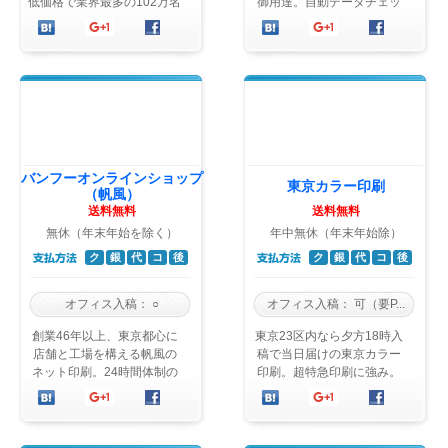
低価格で業界最多の102万名
御用達。自動データチェッ
を超えるユーザー数を誇
クで待ち時間なく印刷でき
る。消費税・送料込みで追
る”セルフプリント”等システ
加料金不要のコ ...
ム充実。
バンフーオンラインショップ
東京カラー印刷
（帆風）
送料無料
送料無料
無休（年末年始を除く）
年中無休（年末年始除）
ク
銀
代
コ
後
ク
銀
代
コ
後
オフィス入稿：
○
オフィス入稿：
可（要P...
創業46年以上、東京都心に
東京23区内なら夕方18時入
店舗と工場を構える帆風の
稿で当日届けの東京カラー
ネット印刷。24時間体制の
印刷。超特急印刷に強み。
印刷で、プロの現場にも選
土日休まず年中無休営業。
ばれる確かな仕上がりを提
徹底した低価格。PDF入稿
供。
なら24時 ...