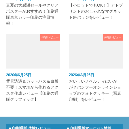
真夏の大感謝セールやクリア
【小ロットでもOK！】アドプ
ポスターがおすすめ！印刷通
リントのおしゃれなマグネッ
販東京カラー印刷の注目情
ト缶バッジをレビュー！
報！
体験レビュー
体験レビュー
2026年6月25日
2026年6月25日
背景透過＆カットパス＆白版
おいしいノベルティはいか
不要！スマホから作れるアク
が？バンフーオンラインショ
スタ作成レビュー【印刷の通
ップのフォトクッキー（写真
販グラフィック】
印刷）をレビュー！
■ 印刷通販 体験レビュー
■ 印刷通販マーケット情報