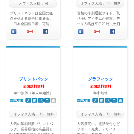
オフィス入稿：
可
オフィス入稿：
可・無料
プリントネットは全国に拠
老舗の印刷通販サイト。取
点を構える総合印刷通販。
り扱いアイテムが豊富。デ
「日本全国翌日着」可能。
ータ入稿は平日21時（土日
土日祝もサポート対応。
祝17時）まで受付、当日中
B4・B3折込チラシと中綴じ
のデータチェック。多様な
冊子印刷に強み。
折のバリエー ...
プリントパック
グラフィック
全国送料無料
全国送料無料
年中無休（年末年始除）
年中無休
ク
銀
代
コ
後
ク
銀
代
コ
後
オフィス入稿：
可・無料
オフィス入稿：
可・無料
人気の印刷通販プリントパ
人気度高い。電話受付など
ック。業界屈指の高品質と
サポート充実。デザイナー