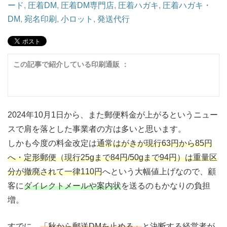
ード
,
圧着DM
,
圧着DM専門店
,
圧着ハガキ
,
圧着ハガキ・
DM
,
宛名印刷
,
小ロット
,
発送代行
この記事で紹介している印刷通販 ：
2024年10月1日から、また郵便料金が上がるというニュー
スで肩を落とした事業者の方は多いと思います。
しかも今度の料金改定は
通常はがきが現行63円から85円
へ・定形郵便（現行25gまで84円/50gまで94円）は重量区
分が撤廃されて一律110円
へという大幅値上げなので、顧
客に
ダイレクトメールや案内状
を送るのもかなりの負担
増。
すでに、
「秋から郵送DMを止める」
と決断する経営者が