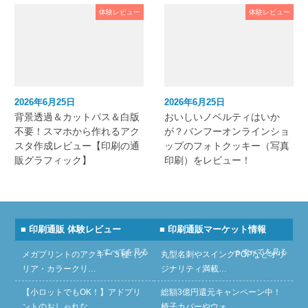
体験レビュー
体験レビュー
2026年6月25日
2026年6月25日
背景透過＆カットパス＆白版
おいしいノベルティはいか
不要！スマホから作れるアク
が？バンフーオンラインショ
スタ作成レビュー【印刷の通
ップのフォトクッキー（写真
販グラフィック】
印刷）をレビュー！
■ 印刷通販 体験レビュー
■ 印刷通販マーケット情報
» すべてを見る
» すべてを見る
メガプリントのアクキー３種（ク
丸型名刺やスイングPOPなどオリ
リア・カラークリ…
ジナリティ満載…
【小ロットでもOK！】アドプリ
総額3億円還元キャンペーン中！
ントのおしゃれな…
椅子カバーやウォ…