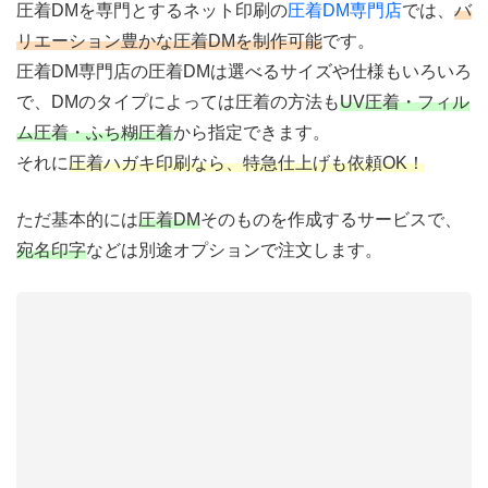
圧着DMを専門とするネット印刷の
圧着DM専門店
では、
バ
リエーション豊かな圧着DMを制作可能
です。
圧着DM専門店の圧着DMは選べるサイズや仕様もいろいろ
で、DMのタイプによっては圧着の方法も
UV圧着・フィル
ム圧着・ふち糊圧着
から指定できます。
それに
圧着ハガキ印刷なら、特急仕上げも依頼OK！
ただ基本的には
圧着DM
そのものを作成するサービスで、
宛名印字
などは別途オプションで注文します。