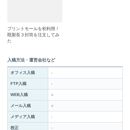
プリントモールを初利用！
既製長３封筒を注文してみ
た
入稿方法・運営会社など
オフィス入稿
-
FTP入稿
-
WEB入稿
○
メール入稿
○
メディア入稿
-
校正
-