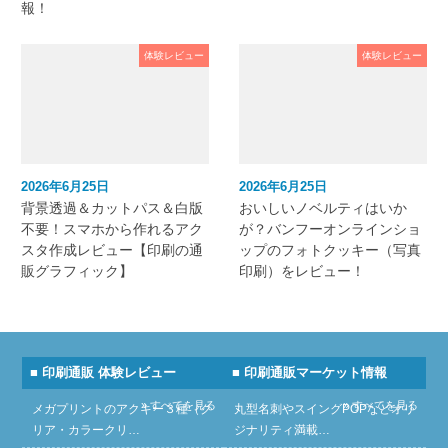
報！
体験レビュー
体験レビュー
2026年6月25日
2026年6月25日
背景透過＆カットパス＆白版
おいしいノベルティはいか
不要！スマホから作れるアク
が？バンフーオンラインショ
スタ作成レビュー【印刷の通
ップのフォトクッキー（写真
販グラフィック】
印刷）をレビュー！
■ 印刷通販 体験レビュー
■ 印刷通販マーケット情報
» すべてを見る
» すべてを見る
メガプリントのアクキー３種（ク
丸型名刺やスイングPOPなどオリ
リア・カラークリ…
ジナリティ満載…