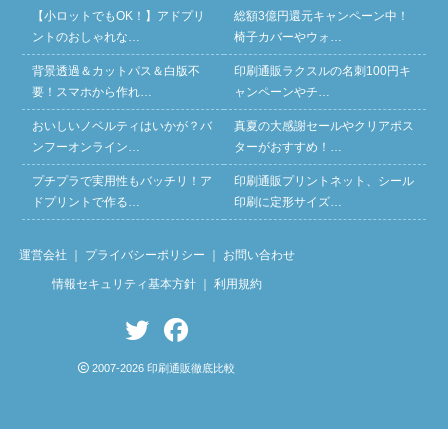
【小ロットでもOK！】アドプリ
総額3億円還元キャンペーン中！
ントのおしゃれな…
椅子カバーやウォ…
背景透過＆カットパス＆白版不
印刷通販ラクスルの名刺100円キ
要！スマホから作れ…
ャンペーンやチ…
おいしいノベルティはいかが？バ
真夏の大感謝セールやクリアポス
ンフーオンライン…
ターがおすすめ！…
プチプラで実用性もバッチリ！ア
印刷通販プリントネット、シール
ドプリントで作る…
印刷に定形サイズ…
運営会社
｜
プライバシーポリシー
｜
お問い合わせ
情報セキュリティ基本方針
｜
利用規約
2007-2026 印刷通販徹底比較