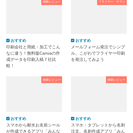
体験レビュー
フライヤー・チラシ
おすすめ
おすすめ
印刷会社と用紙・加工でこん
メールフォーム発注でシンプ
なに違う！無料版Canvaの作
ル。こがわでフライヤー印刷
成データを印刷入稿７社比
を発注してみよう
較！
体験レビュー
体験レビュー
おすすめ
おすすめ
スマホから耐水お名前シール
スマホ・タブレットから名刺
が作成できるアプリ「みんな
注文。名刺作成アプリ「みん