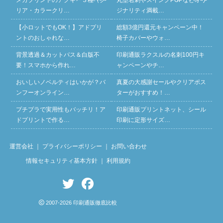
リア・カラークリ…
ジナリティ満載…
【小ロットでもOK！】アドプリ
総額3億円還元キャンペーン中！
ントのおしゃれな…
椅子カバーやウォ…
背景透過＆カットパス＆白版不
印刷通販ラクスルの名刺100円キ
要！スマホから作れ…
ャンペーンやチ…
おいしいノベルティはいかが？バ
真夏の大感謝セールやクリアポス
ンフーオンライン…
ターがおすすめ！…
プチプラで実用性もバッチリ！ア
印刷通販プリントネット、シール
ドプリントで作る…
印刷に定形サイズ…
運営会社
｜
プライバシーポリシー
｜
お問い合わせ
情報セキュリティ基本方針
｜
利用規約
2007-2026 印刷通販徹底比較