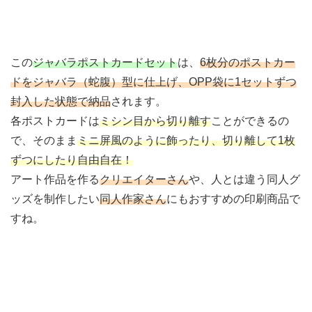
この
ジャバラポストカードセット
は、
6枚分のポストカー
ドをジャバラ（蛇腹）型に仕上げ、OPP袋に1セットずつ
封入した状態で納品
されます。
各ポストカードは
ミシン目から切り離す
ことができるの
で、そのまま
ミニ屏風のように飾ったり、切り離して1枚
ずつにしたり自由自在！
アート作品を作る
クリエイターさん
や、人とは違う同人グ
ッズを制作したい
同人作家さん
にもおすすめの印刷商品で
すね。