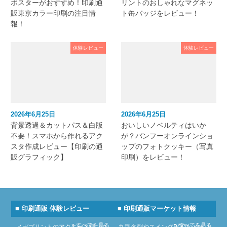
ポスターがおすすめ！印刷通
リントのおしゃれなマグネッ
販東京カラー印刷の注目情
ト缶バッジをレビュー！
報！
体験レビュー
体験レビュー
2026年6月25日
2026年6月25日
背景透過＆カットパス＆白版
おいしいノベルティはいか
不要！スマホから作れるアク
が？バンフーオンラインショ
スタ作成レビュー【印刷の通
ップのフォトクッキー（写真
販グラフィック】
印刷）をレビュー！
■ 印刷通販 体験レビュー
■ 印刷通販マーケット情報
» すべてを見る
» すべてを見る
メガプリントのアクキー３種（ク
丸型名刺やスイングPOPなどオリ