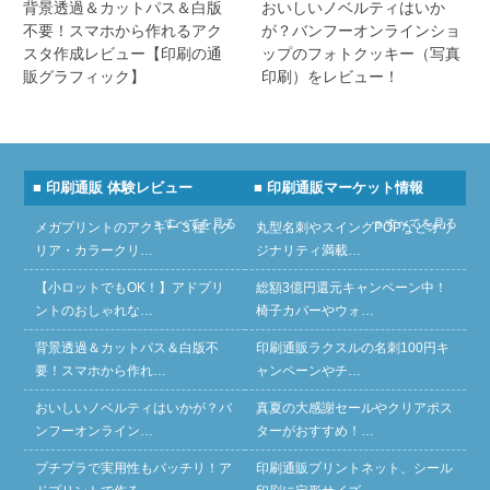
背景透過＆カットパス＆白版
おいしいノベルティはいか
不要！スマホから作れるアク
が？バンフーオンラインショ
スタ作成レビュー【印刷の通
ップのフォトクッキー（写真
販グラフィック】
印刷）をレビュー！
■ 印刷通販 体験レビュー
■ 印刷通販マーケット情報
» すべてを見る
» すべてを見る
メガプリントのアクキー３種（ク
丸型名刺やスイングPOPなどオリ
リア・カラークリ…
ジナリティ満載…
【小ロットでもOK！】アドプリ
総額3億円還元キャンペーン中！
ントのおしゃれな…
椅子カバーやウォ…
背景透過＆カットパス＆白版不
印刷通販ラクスルの名刺100円キ
要！スマホから作れ…
ャンペーンやチ…
おいしいノベルティはいかが？バ
真夏の大感謝セールやクリアポス
ンフーオンライン…
ターがおすすめ！…
プチプラで実用性もバッチリ！ア
印刷通販プリントネット、シール