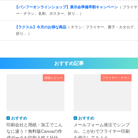
【バンフーオンラインショップ】展示会準備早割キャンペーン
（ フライヤ
ー・チラシ、名刺、ポスター、折り… ）
【ラクスル】今月のお得な商品
（ チラシ・フライヤー、冊子・カタログ、
折り… ）
おすすめ記事
体験レビュー
フライヤー・チラシ
おすすめ
おすすめ
印刷会社と用紙・加工でこん
メールフォーム発注でシンプ
なに違う！無料版Canvaの作
ル。こがわでフライヤー印刷
成データを印刷入稿７社比
を発注してみよう