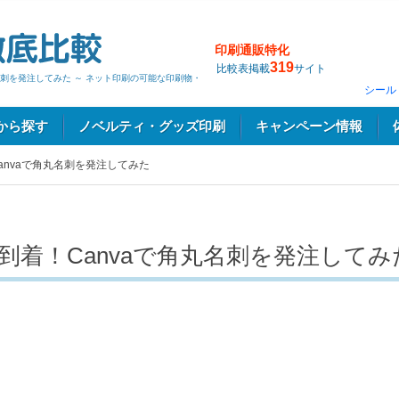
印刷通販特化
319
比較表掲載
サイト
名刺を発注してみた ～ ネット印刷の可能な印刷物・
シール
から探す
ノベルティ・グッズ印刷
キャンペーン情報
anvaで角丸名刺を発注してみた
到着！Canvaで角丸名刺を発注してみ