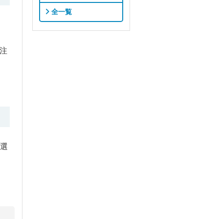
全一覧
注
選