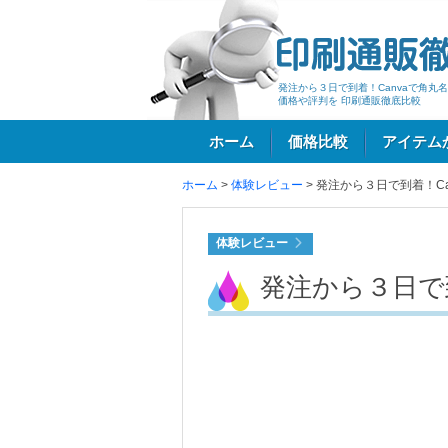
発注から３日で到着！Canvaで角丸
価格や評判を 印刷通販徹底比較
ホーム
価格比較
アイテム
ホーム
>
体験レビュー
>
発注から３日で到着！C
ログイン
体験レビュー
発注から３日で