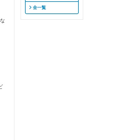
全一覧
な
ビ