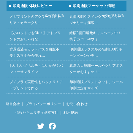
■ 印刷通販 体験レビュー
■ 印刷通販マーケット情報
» すべてを見る
» すべてを見る
メガプリントのアクキー３種（ク
丸型名刺やスイングPOPなどオリ
リア・カラークリ…
ジナリティ満載…
【小ロットでもOK！】アドプリ
総額3億円還元キャンペーン中！
ントのおしゃれな…
椅子カバーやウォ…
背景透過＆カットパス＆白版不
印刷通販ラクスルの名刺100円キ
要！スマホから作れ…
ャンペーンやチ…
おいしいノベルティはいかが？バ
真夏の大感謝セールやクリアポス
ンフーオンライン…
ターがおすすめ！…
プチプラで実用性もバッチリ！ア
印刷通販プリントネット、シール
ドプリントで作る…
印刷に定形サイズ…
運営会社
｜
プライバシーポリシー
｜
お問い合わせ
情報セキュリティ基本方針
｜
利用規約