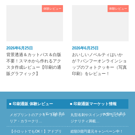
体験レビュー
体験レビュー
2026年6月25日
2026年6月25日
背景透過＆カットパス＆白版
おいしいノベルティはいか
不要！スマホから作れるアク
が？バンフーオンラインショ
スタ作成レビュー【印刷の通
ップのフォトクッキー（写真
販グラフィック】
印刷）をレビュー！
■ 印刷通販 体験レビュー
■ 印刷通販マーケット情報
» すべてを見る
» すべてを見る
メガプリントのアクキー３種（ク
丸型名刺やスイングPOPなどオリ
リア・カラークリ…
ジナリティ満載…
【小ロットでもOK！】アドプリ
総額3億円還元キャンペーン中！