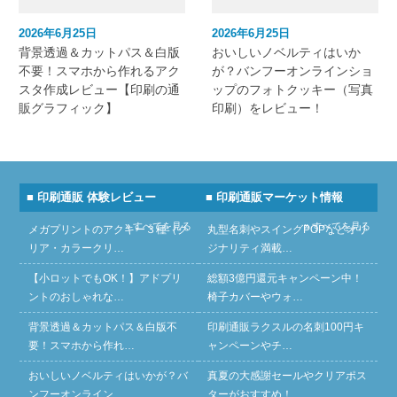
2026年6月25日
2026年6月25日
背景透過＆カットパス＆白版
おいしいノベルティはいか
不要！スマホから作れるアク
が？バンフーオンラインショ
スタ作成レビュー【印刷の通
ップのフォトクッキー（写真
販グラフィック】
印刷）をレビュー！
■ 印刷通販 体験レビュー
■ 印刷通販マーケット情報
» すべてを見る
» すべてを見る
メガプリントのアクキー３種（ク
丸型名刺やスイングPOPなどオリ
リア・カラークリ…
ジナリティ満載…
【小ロットでもOK！】アドプリ
総額3億円還元キャンペーン中！
ントのおしゃれな…
椅子カバーやウォ…
背景透過＆カットパス＆白版不
印刷通販ラクスルの名刺100円キ
要！スマホから作れ…
ャンペーンやチ…
おいしいノベルティはいかが？バ
真夏の大感謝セールやクリアポス
ンフーオンライン…
ターがおすすめ！…