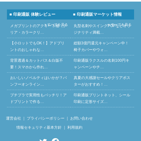
■ 印刷通販 体験レビュー
■ 印刷通販マーケット情報
» すべてを見る
» すべてを見る
メガプリントのアクキー３種（ク
丸型名刺やスイングPOPなどオリ
リア・カラークリ…
ジナリティ満載…
【小ロットでもOK！】アドプリ
総額3億円還元キャンペーン中！
ントのおしゃれな…
椅子カバーやウォ…
背景透過＆カットパス＆白版不
印刷通販ラクスルの名刺100円キ
要！スマホから作れ…
ャンペーンやチ…
おいしいノベルティはいかが？バ
真夏の大感謝セールやクリアポス
ンフーオンライン…
ターがおすすめ！…
プチプラで実用性もバッチリ！ア
印刷通販プリントネット、シール
ドプリントで作る…
印刷に定形サイズ…
運営会社
｜
プライバシーポリシー
｜
お問い合わせ
情報セキュリティ基本方針
｜
利用規約