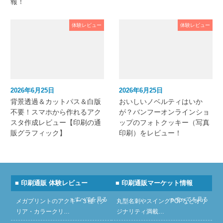
報！
体験レビュー
体験レビュー
2026年6月25日
2026年6月25日
背景透過＆カットパス＆白版
おいしいノベルティはいか
不要！スマホから作れるアク
が？バンフーオンラインショ
スタ作成レビュー【印刷の通
ップのフォトクッキー（写真
販グラフィック】
印刷）をレビュー！
■ 印刷通販 体験レビュー
■ 印刷通販マーケット情報
» すべてを見る
» すべてを見る
メガプリントのアクキー３種（ク
丸型名刺やスイングPOPなどオリ
リア・カラークリ…
ジナリティ満載…