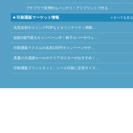
プチプラで実用性もバッチリ！アドプリントで作る…
■ 印刷通販マーケット情報
» すべてを見る
丸型名刺やスイングPOPなどオリジナリティ満載…
総額3億円還元キャンペーン中！椅子カバーやウォ…
印刷通販ラクスルの名刺100円キャンペーンやチ…
真夏の大感謝セールやクリアポスターがおすすめ！…
印刷通販プリントネット、シール印刷に定形サイズ…