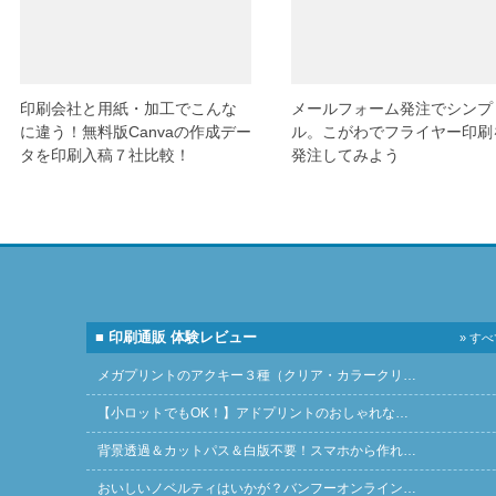
印刷会社と用紙・加工でこんな
メールフォーム発注でシンプ
に違う！無料版Canvaの作成デー
ル。こがわでフライヤー印刷
タを印刷入稿７社比較！
発注してみよう
■ 印刷通販 体験レビュー
» す
メガプリントのアクキー３種（クリア・カラークリ…
【小ロットでもOK！】アドプリントのおしゃれな…
背景透過＆カットパス＆白版不要！スマホから作れ…
おいしいノベルティはいかが？バンフーオンライン…