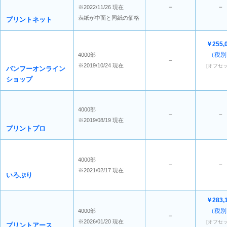
－
－
※2022/11/26 現在
表紙が中面と同紙の価格
プリントネット
￥255,
（税別
4000部
－
※2019/10/24 現在
[オフセッ
バンフーオンライン
ショップ
4000部
－
－
※2019/08/19 現在
プリントプロ
4000部
－
－
※2021/02/17 現在
いろぷり
￥283,
（税別
4000部
－
※2026/01/20 現在
[オフセッ
プリントアース