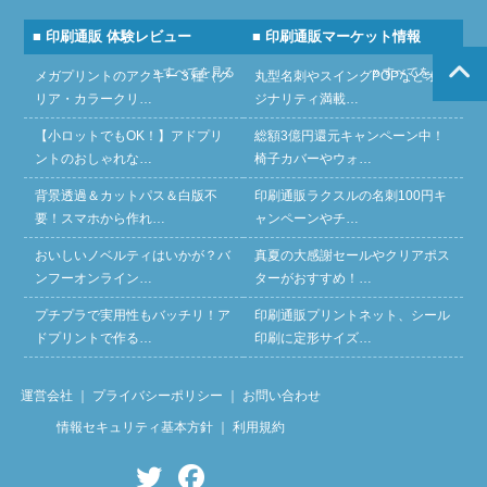
■ 印刷通販 体験レビュー
■ 印刷通販マーケット情報
» すべてを見る
» すべてを見る
メガプリントのアクキー３種（ク
丸型名刺やスイングPOPなどオリ
リア・カラークリ…
ジナリティ満載…
【小ロットでもOK！】アドプリ
総額3億円還元キャンペーン中！
ントのおしゃれな…
椅子カバーやウォ…
背景透過＆カットパス＆白版不
印刷通販ラクスルの名刺100円キ
要！スマホから作れ…
ャンペーンやチ…
おいしいノベルティはいかが？バ
真夏の大感謝セールやクリアポス
ンフーオンライン…
ターがおすすめ！…
プチプラで実用性もバッチリ！ア
印刷通販プリントネット、シール
ドプリントで作る…
印刷に定形サイズ…
運営会社
｜
プライバシーポリシー
｜
お問い合わせ
情報セキュリティ基本方針
｜
利用規約