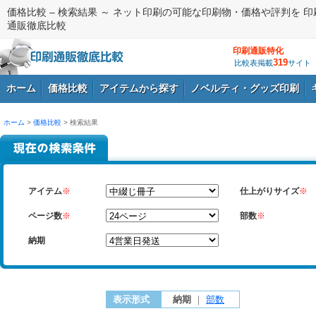
価格比較 – 検索結果 ～ ネット印刷の可能な印刷物・価格や評判を 印
通販徹底比較
印刷通販特化
319
比較表掲載
サイト
ホーム
価格比較
アイテムから探す
ノベルティ・グッズ印刷
ホーム
>
価格比較
> 検索結果
ログイン
アイテム
※
仕上がりサイズ
※
ページ数
※
部数
※
納期
表示形式
納期
｜
部数