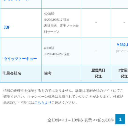
4000部
※2023/07/17 現在
－
－
表紙共紙、電子ブック無
JBF
料サービス
￥382,
4000部
－
[オフセッ
※2024/02/26 現在
ウイッツトーキョー
翌営業日
2営業
印刷会社名
備考
発送
発送
情報の正確性を保証するものではありません。詳細は印刷会社のサイトにてご
確認ください。キャンペーン価格は反映されていないことがあります。検索結
果の誤り・不明点は
こちらより
ご連絡ください。
1
全10件中 1～10件を表示
<<前の10件