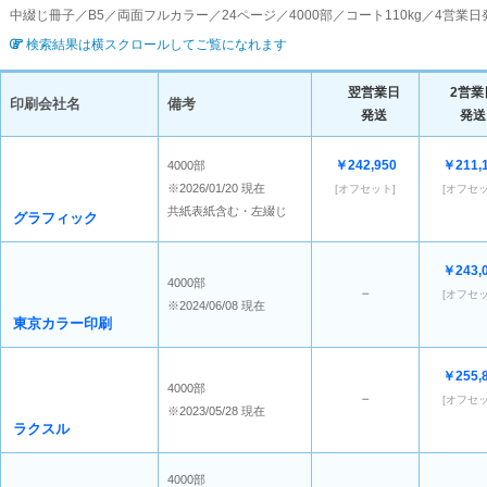
中綴じ冊子／B5／両面フルカラー／24ページ／4000部／コート110kg／4営
検索結果は横スクロールしてご覧になれます
翌営業日
2営業
印刷会社名
備考
発送
発送
￥242,950
￥211,
4000部
※2026/01/20 現在
[オフセット]
[オフセッ
共紙表紙含む・左綴じ
グラフィック
￥243,
4000部
－
[オフセッ
※2024/06/08 現在
東京カラー印刷
￥255,
4000部
－
[オフセッ
※2023/05/28 現在
ラクスル
4000部