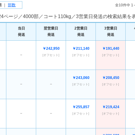
期
｜
部数
全10件中 
4ページ／4000部／コート110kg／3営業日発送の検索結果
当日
翌営業日
2営業日
3営業日
発送
発送
発送
発送
￥242,950
￥211,140
￥191,440
－
[オフセット]
[オフセット]
[オフセット]
￥243,060
￥208,450
－
－
[オフセット]
[オフセット]
￥255,857
￥219,424
－
－
[オフセット]
[オフセット]