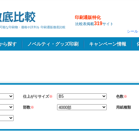
印刷通販特化
319
比較表掲載
サイト
刷の可能な印刷物・価格や評判を 印刷通販徹底比較
シール
から探す
ノベルティ・グッズ印刷
キャンペーン情報
仕上がりサイズ
※
色数
※
部数
※
用紙種類