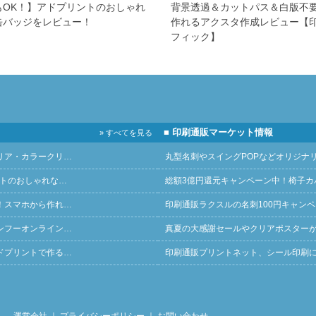
もOK！】アドプリントのおしゃれ
背景透過＆カットパス＆白版不
缶バッジをレビュー！
作れるアクスタ作成レビュー【
フィック】
■ 印刷通販マーケット情報
» すべてを見る
リア・カラークリ…
丸型名刺やスイングPOPなどオリジナ
ントのおしゃれな…
総額3億円還元キャンペーン中！椅子カ
！スマホから作れ…
印刷通販ラクスルの名刺100円キャン
ンフーオンライン…
真夏の大感謝セールやクリアポスター
ドプリントで作る…
印刷通販プリントネット、シール印刷