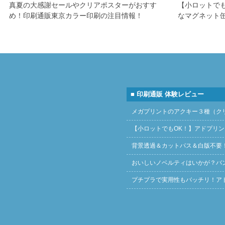
真夏の大感謝セールやクリアポスターがおすす
【小ロットで
め！印刷通販東京カラー印刷の注目情報！
なマグネット
■ 印刷通販 体験レビュー
メガプリントのアクキー３種（ク
【小ロットでもOK！】アドプリ
背景透過＆カットパス＆白版不要
おいしいノベルティはいかが？バ
プチプラで実用性もバッチリ！ア