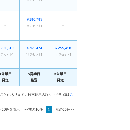
￥180,785
－
－
[オフセット]
291,619
￥265,474
￥255,418
オフセット]
[オフセット]
[オフセット]
4営業日
5営業日
6営業日
発送
発送
発送
ことがあります。検索結果の誤り・不明点は
こ
1～10件を表示
<<前の10件
次の10件>>
1