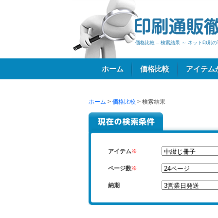
価格比較 – 検索結果 ～ ネット印
ホーム
価格比較
アイテム
ホーム
>
価格比較
> 検索結果
ログイン
アイテム
※
ページ数
※
納期