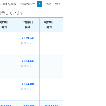
1～10件を表示
<<前の10件
次の10件>>
1
を表示しています
4営業日
5営業日
6営業日
発送
発送
発送
￥179,040
－
－
[オフセット]
￥183,440
－
－
[オフセット]
￥193,104
－
－
[オフセット]