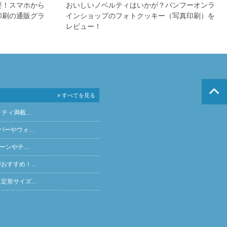
要！スマホから
おいしいノベルティはいかが？バンフーオンラ
印刷の通販グラ
インショップのフォトクッキー（写真印刷）を
レビュー！
» すべてを見る
リティ満載…
バーやウォ…
ペーンやチ…
がおすすめ！…
に定形サイズ…