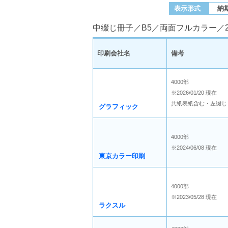
表示形式
納
中綴じ冊子／B5／両面フルカラー／2
印刷会社名
備考
4000部
※2026/01/20 現在
共紙表紙含む・左綴じ
グラフィック
4000部
※2024/06/08 現在
東京カラー印刷
4000部
※2023/05/28 現在
ラクスル