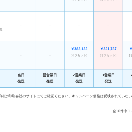
－
－
－
－
無
￥382,122
￥321,787
￥
－
－
[オフセット]
[オフセット]
[
当日
翌営業日
2営業日
3営業日
発送
発送
発送
発送
詳細は印刷会社のサイトにてご確認ください。キャンペーン価格は反映されていない
全10件中 