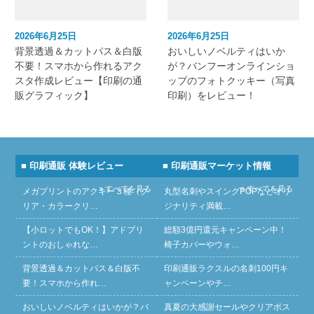
2026年6月25日
2026年6月25日
背景透過＆カットパス＆白版
おいしいノベルティはいか
不要！スマホから作れるアク
が？バンフーオンラインショ
スタ作成レビュー【印刷の通
ップのフォトクッキー（写真
販グラフィック】
印刷）をレビュー！
■ 印刷通販 体験レビュー
■ 印刷通販マーケット情報
» すべてを見る
» すべてを見る
メガプリントのアクキー３種（ク
丸型名刺やスイングPOPなどオリ
リア・カラークリ…
ジナリティ満載…
【小ロットでもOK！】アドプリ
総額3億円還元キャンペーン中！
ントのおしゃれな…
椅子カバーやウォ…
背景透過＆カットパス＆白版不
印刷通販ラクスルの名刺100円キ
要！スマホから作れ…
ャンペーンやチ…
おいしいノベルティはいかが？バ
真夏の大感謝セールやクリアポス