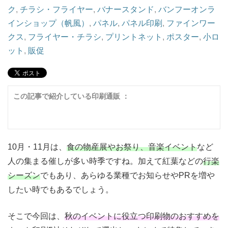
ク
,
チラシ・フライヤー
,
バナースタンド
,
バンフーオンラ
インショップ（帆風）
,
パネル
,
パネル印刷
,
ファインワー
クス
,
フライヤー・チラシ
,
プリントネット
,
ポスター
,
小ロ
ット
,
販促
この記事で紹介している印刷通販 ：
10月・11月は、
食の物産展やお祭り、音楽イベント
など
人の集まる催しが多い時季ですね。加えて紅葉などの
行楽
シーズン
でもあり、あらゆる業種でお知らせやPRを増や
したい時でもあるでしょう。
そこで今回は、
秋のイベントに役立つ印刷物のおすすめを