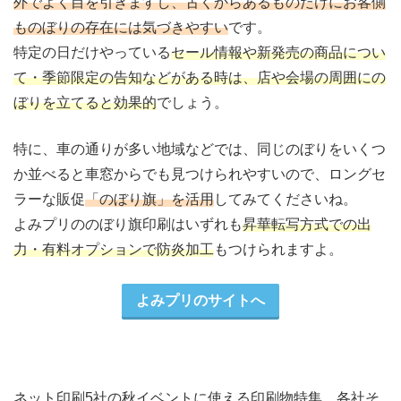
外でよく目を引きますし、古くからあるものだけにお客側
ものぼりの存在には気づきやすい
です。
特定の日だけやっている
セール情報や新発売の商品につい
て・季節限定の告知などがある時は、店や会場の周囲にの
ぼりを立てると効果的
でしょう。
特に、車の通りが多い地域などでは、同じのぼりをいくつ
か並べると車窓からでも見つけられやすいので、ロングセ
ラーな販促
「のぼり旗」を活用
してみてくださいね。
よみプリののぼり旗印刷はいずれも
昇華転写方式での出
力・有料オプションで防炎加工
もつけられますよ。
よみプリのサイトへ
ネット印刷5社の秋イベントに使える印刷物特集、各社そ