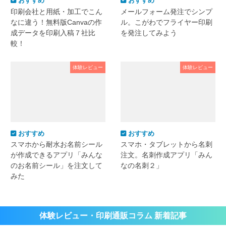
おすすめ
おすすめ
印刷会社と用紙・加工でこん
メールフォーム発注でシンプ
なに違う！無料版Canvaの作
ル。こがわでフライヤー印刷
成データを印刷入稿７社比
を発注してみよう
較！
体験レビュー
体験レビュー
おすすめ
おすすめ
スマホから耐水お名前シール
スマホ・タブレットから名刺
が作成できるアプリ「みんな
注文。名刺作成アプリ「みん
のお名前シール」を注文して
なの名刺２」
みた
体験レビュー・印刷通販コラム 新着記事