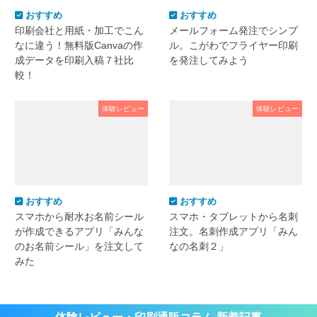
おすすめ
おすすめ
印刷会社と用紙・加工でこん
メールフォーム発注でシンプ
なに違う！無料版Canvaの作
ル。こがわでフライヤー印刷
成データを印刷入稿７社比
を発注してみよう
較！
体験レビュー
体験レビュー
おすすめ
おすすめ
スマホから耐水お名前シール
スマホ・タブレットから名刺
が作成できるアプリ「みんな
注文。名刺作成アプリ「みん
のお名前シール」を注文して
なの名刺２」
みた
体験レビュー・印刷通販コラム 新着記事