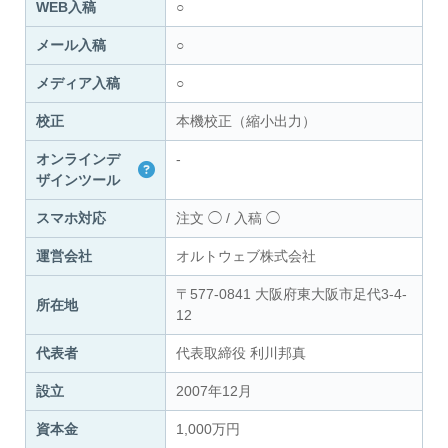
WEB入稿
○
メール入稿
○
メディア入稿
○
校正
本機校正（縮小出力）
オンラインデ
-
ザインツール
スマホ対応
注文
◯
/
入稿
◯
運営会社
オルトウェブ株式会社
〒577-0841 大阪府東大阪市足代3-4-
所在地
12
代表者
代表取締役 利川邦真
設立
2007年12月
資本金
1,000万円