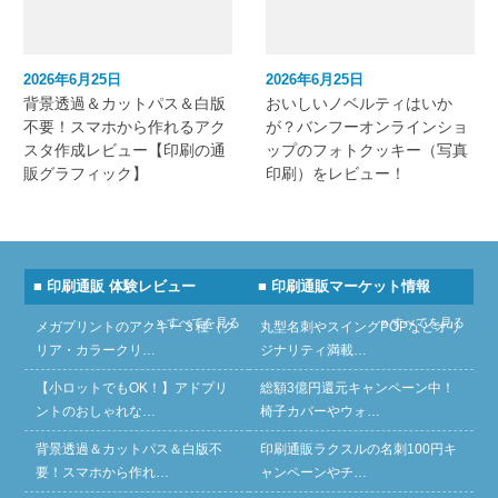
2026年6月25日
2026年6月25日
背景透過＆カットパス＆白版
おいしいノベルティはいか
不要！スマホから作れるアク
が？バンフーオンラインショ
スタ作成レビュー【印刷の通
ップのフォトクッキー（写真
販グラフィック】
印刷）をレビュー！
■ 印刷通販 体験レビュー
■ 印刷通販マーケット情報
» すべてを見る
» すべてを見る
メガプリントのアクキー３種（ク
丸型名刺やスイングPOPなどオリ
リア・カラークリ…
ジナリティ満載…
【小ロットでもOK！】アドプリ
総額3億円還元キャンペーン中！
ントのおしゃれな…
椅子カバーやウォ…
背景透過＆カットパス＆白版不
印刷通販ラクスルの名刺100円キ
要！スマホから作れ…
ャンペーンやチ…