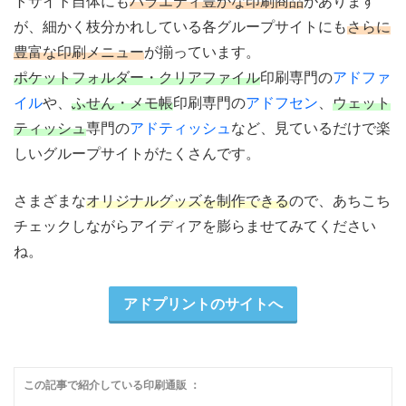
トサイト自体にも
バラエティ豊かな印刷商品
があります
が、細かく枝分かれしている各グループサイトにも
さらに
豊富な印刷メニュー
が揃っています。
ポケットフォルダー・クリアファイル
印刷専門の
アドファ
イル
や、
ふせん・メモ帳
印刷専門の
アドフセン
、
ウェット
ティッシュ
専門の
アドティッシュ
など、見ているだけで楽
しいグループサイトがたくさんです。
さまざまな
オリジナルグッズを制作できる
ので、あちこち
チェックしながらアイディアを膨らませてみてください
ね。
アドプリントのサイトへ
この記事で紹介している印刷通販 ：