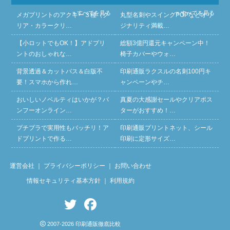
» すべてを見る
» すべてを見る
メガプリントのアクキー３種（ク
丸型名刺やスイングPOPなどオリ
リア・カラークリ…
ジナリティ満載…
【小ロットでもOK！】アドプリ
総額3億円還元キャンペーン中！
ントのおしゃれな…
椅子カバーやウォ…
背景透過＆カットパス＆白版不
印刷通販ラクスルの名刺100円キ
要！スマホから作れ…
ャンペーンやチ…
おいしいノベルティはいかが？バ
真夏の大感謝セールやクリアポス
ンフーオンライン…
ターがおすすめ！…
プチプラで実用性もバッチリ！ア
印刷通販プリントネット、シール
ドプリントで作る…
印刷に定形サイズ…
運営会社
｜
プライバシーポリシー
｜
お問い合わせ
情報セキュリティ基本方針
｜
利用規約
2007-2026 印刷通販徹底比較