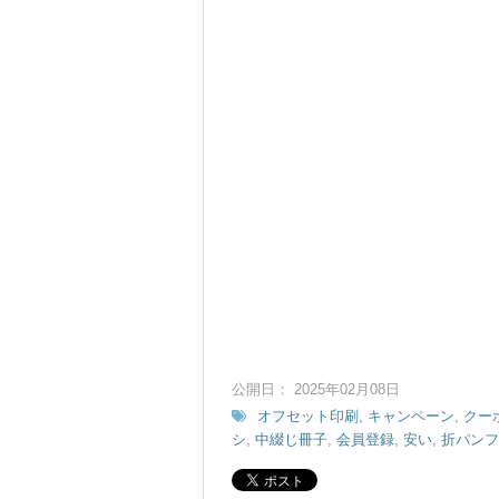
公開日： 2025年02月08日
オフセット印刷
,
キャンペーン
,
クー
シ
,
中綴じ冊子
,
会員登録
,
安い
,
折パンフ