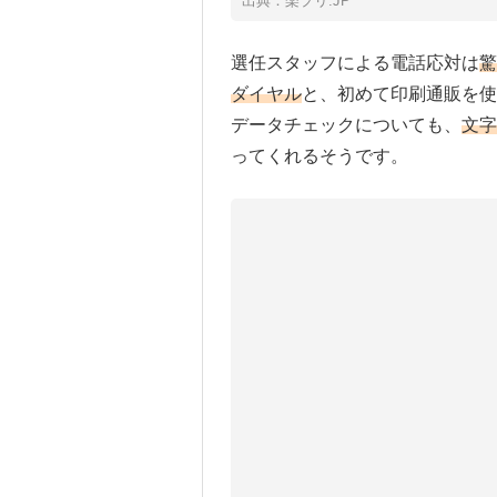
出典：楽プリ.JP
選任スタッフによる電話応対は
驚
ダイヤル
と、初めて印刷通販を使
データチェックについても、
文字
ってくれるそうです。