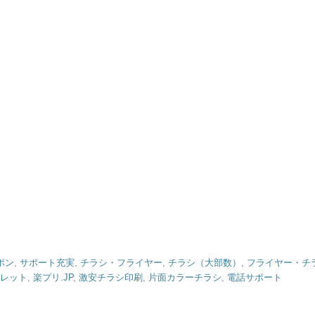
ポン
,
サポート充実
,
チラシ・フライヤー
,
チラシ（大部数）
,
フライヤー・チ
レット
,
楽プリ.JP
,
激安チラシ印刷
,
片面カラーチラシ
,
電話サポート