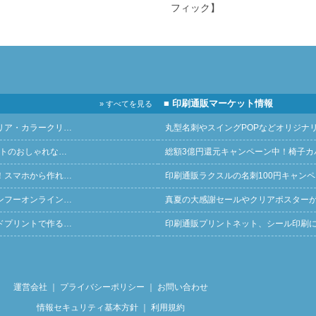
フィック】
■ 印刷通販マーケット情報
» すべてを見る
リア・カラークリ…
丸型名刺やスイングPOPなどオリジナ
ントのおしゃれな…
総額3億円還元キャンペーン中！椅子カ
！スマホから作れ…
印刷通販ラクスルの名刺100円キャン
ンフーオンライン…
真夏の大感謝セールやクリアポスター
ドプリントで作る…
印刷通販プリントネット、シール印刷
運営会社
｜
プライバシーポリシー
｜
お問い合わせ
情報セキュリティ基本方針
｜
利用規約