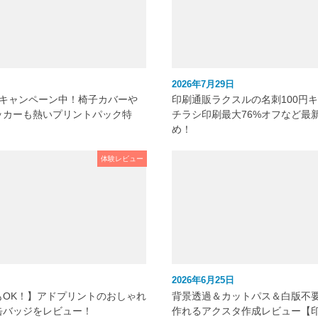
2026年7月29日
元キャンペーン中！椅子カバーや
印刷通販ラクスルの名刺100円
ッカーも熱いプリントパック特
チラシ印刷最大76%オフなど最
め！
体験レビュー
2026年6月25日
もOK！】アドプリントのおしゃれ
背景透過＆カットパス＆白版不
缶バッジをレビュー！
作れるアクスタ作成レビュー【