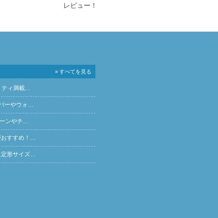
レビュー！
» すべてを見る
リティ満載…
バーやウォ…
ペーンやチ…
がおすすめ！…
に定形サイズ…