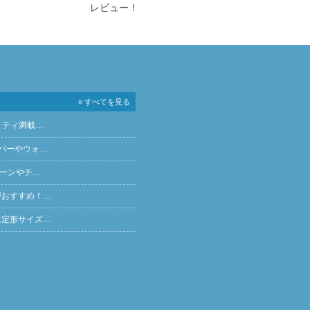
レビュー！
» すべてを見る
リティ満載…
バーやウォ…
ペーンやチ…
がおすすめ！…
に定形サイズ…