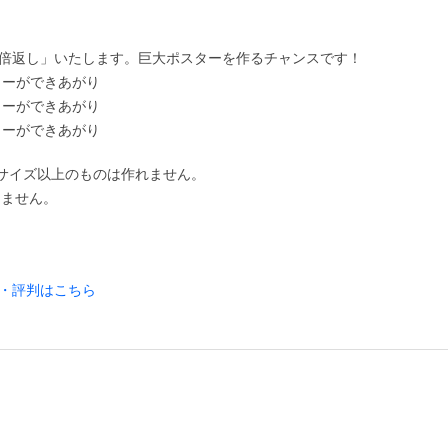
倍返し」いたします。巨大ポスターを作るチャンスです！
スターができあがり
スターができあがり
スターができあがり
0サイズ以上のものは作れません。
りません。
・評判はこちら