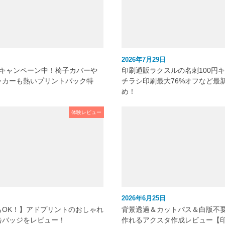
2026年7月29日
元キャンペーン中！椅子カバーや
印刷通販ラクスルの名刺100円
ッカーも熱いプリントパック特
チラシ印刷最大76%オフなど最
め！
体験レビュー
2026年6月25日
もOK！】アドプリントのおしゃれ
背景透過＆カットパス＆白版不
缶バッジをレビュー！
作れるアクスタ作成レビュー【