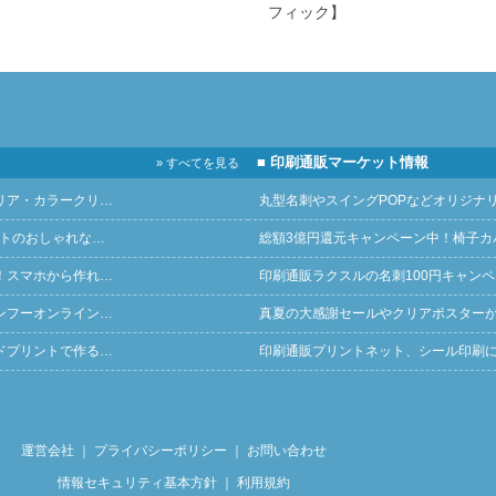
フィック】
■ 印刷通販マーケット情報
» すべてを見る
リア・カラークリ…
丸型名刺やスイングPOPなどオリジナ
ントのおしゃれな…
総額3億円還元キャンペーン中！椅子カ
！スマホから作れ…
印刷通販ラクスルの名刺100円キャン
ンフーオンライン…
真夏の大感謝セールやクリアポスター
ドプリントで作る…
印刷通販プリントネット、シール印刷
運営会社
｜
プライバシーポリシー
｜
お問い合わせ
情報セキュリティ基本方針
｜
利用規約