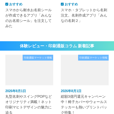
おすすめ
おすすめ
スマホから耐水お名前シール
スマホ・タブレットから名刺
が作成できるアプリ「みんな
注文。名刺作成アプリ「みん
のお名前シール」を注文して
なの名刺２」
みた
体験レビュー・印刷通販コラム 新着記事
印刷通販マーケット情報
印刷通販マーケット情報
2026年8月1日
2026年8月1日
丸型名刺やスイングPOPなど
総額3億円還元キャンペーン
オリジナリティ満載！ネット
中！椅子カバーやウォールス
印刷マヒトデザインの魅力に
テッカーも熱いプリントパッ
迫る
ク特集！