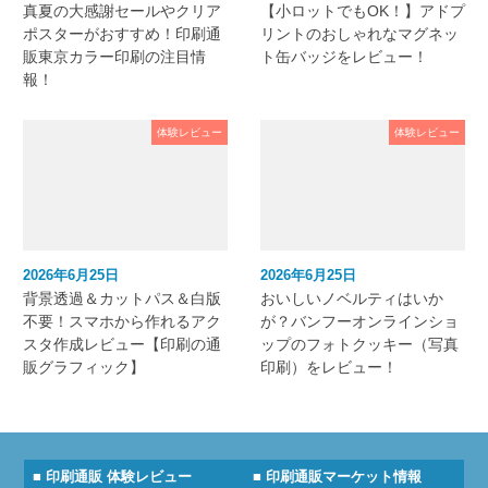
真夏の大感謝セールやクリア
【小ロットでもOK！】アドプ
ポスターがおすすめ！印刷通
リントのおしゃれなマグネッ
販東京カラー印刷の注目情
ト缶バッジをレビュー！
報！
体験レビュー
体験レビュー
2026年6月25日
2026年6月25日
背景透過＆カットパス＆白版
おいしいノベルティはいか
不要！スマホから作れるアク
が？バンフーオンラインショ
スタ作成レビュー【印刷の通
ップのフォトクッキー（写真
販グラフィック】
印刷）をレビュー！
■ 印刷通販 体験レビュー
■ 印刷通販マーケット情報