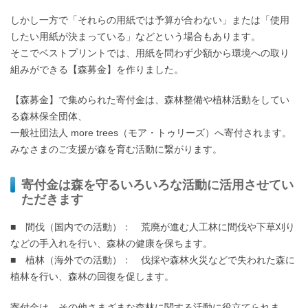
しかし一方で「それらの用紙では予算が合わない」または「使用
したい用紙が決まっている」などという場合もあります。
そこでベストプリントでは、用紙を問わず少額から環境への取り
組みができる【森募金】を作りました。
【森募金】で集められた寄付金は、森林整備や植林活動をしてい
る森林保全団体、
一般社団法人 more trees（モア・トゥリーズ）へ寄付されます。
みなさまのご支援が森を育む活動に繋がります。
寄付金は森を守るいろいろな活動に活用させてい
ただきます
■ 間伐（国内での活動）： 荒廃が進む人工林に間伐や下草刈り
などの手入れを行い、森林の健康を保ちます。
■ 植林（海外での活動）： 伐採や森林火災などで失われた森に
植林を行い、森林の回復を促します。
寄付金は、その他さまざまな森林に関する活動に役立てられま