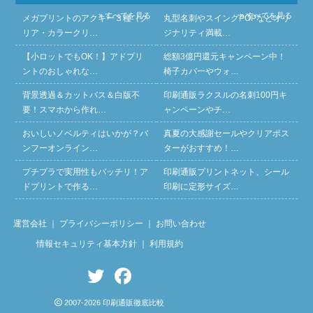
» すべてを見る
» すべてを見る
メガプリントのアクキー３種（ク
丸型名刺やスイングPOPなどオリ
リア・カラークリ…
ジナリティ満載…
【小ロットでもOK！】アドプリ
総額3億円還元キャンペーン中！
ントのおしゃれな…
椅子カバーやウォ…
背景透過＆カットパス＆白版不
印刷通販ラクスルの名刺100円キ
要！スマホから作れ…
ャンペーンやチ…
おいしいノベルティはいかが？バ
真夏の大感謝セールやクリアポス
ンフーオンライン…
ターがおすすめ！…
プチプラで実用性もバッチリ！ア
印刷通販プリントネット、シール
ドプリントで作る…
印刷に定形サイズ…
運営会社
｜
プライバシーポリシー
｜
お問い合わせ
情報セキュリティ基本方針
｜
利用規約
2007-2026 印刷通販徹底比較