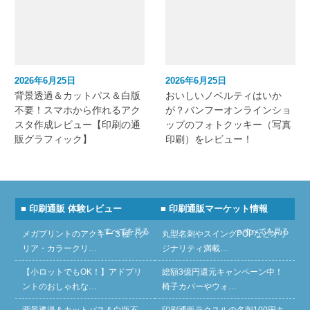
2026年6月25日
2026年6月25日
背景透過＆カットパス＆白版
おいしいノベルティはいか
不要！スマホから作れるアク
が？バンフーオンラインショ
スタ作成レビュー【印刷の通
ップのフォトクッキー（写真
販グラフィック】
印刷）をレビュー！
■ 印刷通販 体験レビュー
■ 印刷通販マーケット情報
» すべてを見る
» すべてを見る
メガプリントのアクキー３種（ク
丸型名刺やスイングPOPなどオリ
リア・カラークリ…
ジナリティ満載…
【小ロットでもOK！】アドプリ
総額3億円還元キャンペーン中！
ントのおしゃれな…
椅子カバーやウォ…