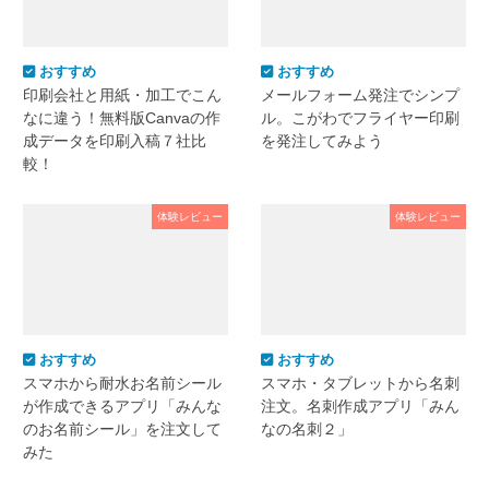
おすすめ
おすすめ
印刷会社と用紙・加工でこん
メールフォーム発注でシンプ
なに違う！無料版Canvaの作
ル。こがわでフライヤー印刷
成データを印刷入稿７社比
を発注してみよう
較！
体験レビュー
体験レビュー
おすすめ
おすすめ
スマホから耐水お名前シール
スマホ・タブレットから名刺
が作成できるアプリ「みんな
注文。名刺作成アプリ「みん
のお名前シール」を注文して
なの名刺２」
みた