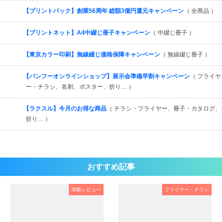
【プリントパック】創業56周年 総額3億円還元キャンペーン
（ 全商品 ）
【プリントネット】A4中綴じ冊子キャンペーン
（ 中綴じ冊子 ）
【東京カラー印刷】無線綴じ価格保障キャンペーン
（ 無線綴じ冊子 ）
【バンフーオンラインショップ】展示会準備早割キャンペーン
（ フライヤ
ー・チラシ、名刺、ポスター、折り… ）
【ラクスル】今月のお得な商品
（ チラシ・フライヤー、冊子・カタログ、
折り… ）
おすすめ記事
体験レビュー
フライヤー・チラシ