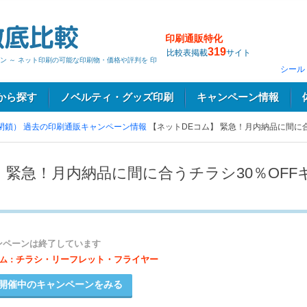
印刷通販特化
319
比較表掲載
サイト
ン ～ ネット印刷の可能な印刷物・価格や評判を 印
シール
から探す
ノベルティ・グッズ印刷
キャンペーン情報
閉鎖）
過去の印刷通販キャンペーン情報
【ネットDEコム】 緊急！月内納品に間に合
 緊急！月内納品に間に合うチラシ30％OFF
ンペーンは終了しています
チラシ・リーフレット・フライヤー
ム：
開催中のキャンペーンをみる