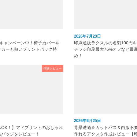
2026年7月29日
元キャンペーン中！椅子カバーや
印刷通販ラクスルの名刺100円
ッカーも熱いプリントパック特
チラシ印刷最大76%オフなど最
め！
体験レビュー
2026年6月25日
もOK！】アドプリントのおしゃれ
背景透過＆カットパス＆白版不
缶バッジをレビュー！
作れるアクスタ作成レビュー【