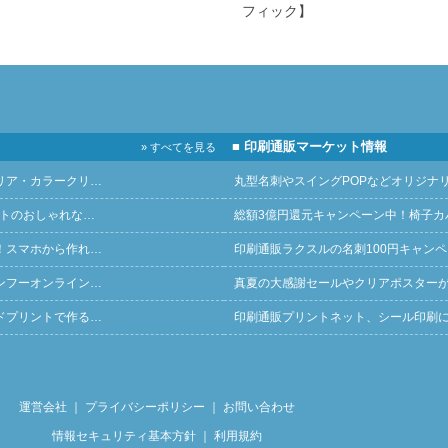
フィック】
■ 印刷通販マーケット情報
» すべてを見る
リア・カラークリ…
丸型名刺やスイングPOPなどオリジナ
ントのおしゃれな…
総額3億円還元キャンペーン中！椅子カ
！スマホから作れ…
印刷通販ラクスルの名刺100円キャン
ンフーオンライン…
真夏の大感謝セールやクリアポスター
ドプリントで作る…
印刷通販プリントネット、シール印刷
運営会社
｜
プライバシーポリシー
｜
お問い合わせ
情報セキュリティ基本方針
｜
利用規約