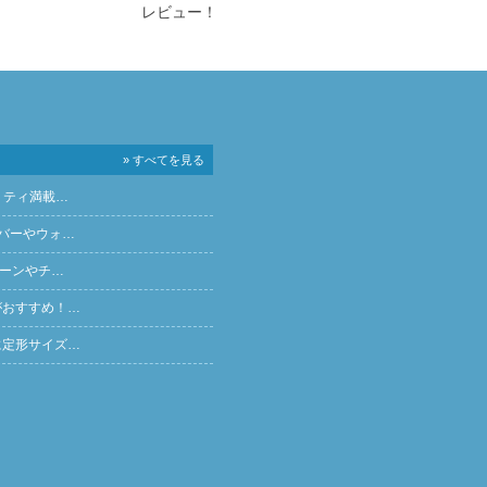
レビュー！
» すべてを見る
リティ満載…
バーやウォ…
ペーンやチ…
がおすすめ！…
に定形サイズ…