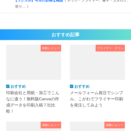
【ラクスル】今月のお得な商品
（ チラシ・フライヤー、冊子・カタログ、
折り… ）
おすすめ記事
体験レビュー
フライヤー・チラシ
おすすめ
おすすめ
印刷会社と用紙・加工でこん
メールフォーム発注でシンプ
なに違う！無料版Canvaの作
ル。こがわでフライヤー印刷
成データを印刷入稿７社比
を発注してみよう
較！
体験レビュー
体験レビュー