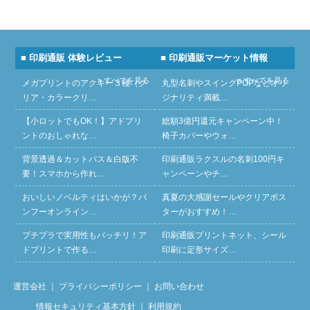
■ 印刷通販 体験レビュー
■ 印刷通販マーケット情報
» すべてを見る
» すべてを見る
メガプリントのアクキー３種（ク
丸型名刺やスイングPOPなどオリ
リア・カラークリ…
ジナリティ満載…
【小ロットでもOK！】アドプリ
総額3億円還元キャンペーン中！
ントのおしゃれな…
椅子カバーやウォ…
背景透過＆カットパス＆白版不
印刷通販ラクスルの名刺100円キ
要！スマホから作れ…
ャンペーンやチ…
おいしいノベルティはいかが？バ
真夏の大感謝セールやクリアポス
ンフーオンライン…
ターがおすすめ！…
プチプラで実用性もバッチリ！ア
印刷通販プリントネット、シール
ドプリントで作る…
印刷に定形サイズ…
運営会社
｜
プライバシーポリシー
｜
お問い合わせ
情報セキュリティ基本方針
｜
利用規約