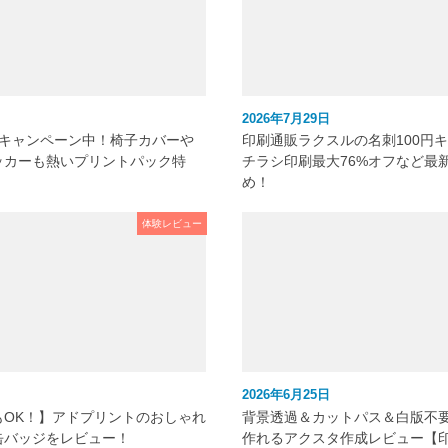
2026年7月29日
元キャンペーン中！椅子カバーや
印刷通販ラクスルの名刺100円
ッカーも熱いプリントパック特
チラシ印刷最大76%オフなど最
め！
体験レビュー
2026年6月25日
もOK！】アドプリントのおしゃれ
背景透過＆カットパス＆白版不
缶バッジをレビュー！
作れるアクスタ作成レビュー【