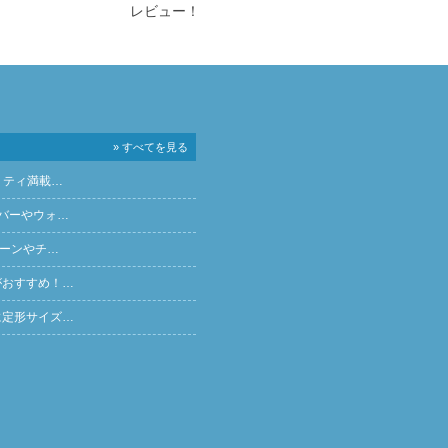
レビュー！
» すべてを見る
リティ満載…
バーやウォ…
ペーンやチ…
がおすすめ！…
に定形サイズ…