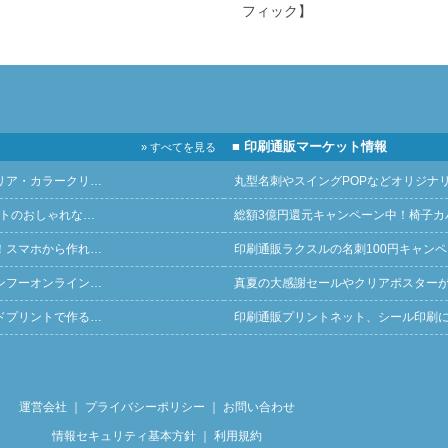
フィック】
■ 印刷通販マーケット情報
» すべてを見る
リア・カラークリ…
丸型名刺やスイングPOPなどオリジナ
ントのおしゃれな…
総額3億円還元キャンペーン中！椅子カ
！スマホから作れ…
印刷通販ラクスルの名刺100円キャン
ンフーオンライン…
真夏の大感謝セールやクリアポスター
ドプリントで作る…
印刷通販プリントネット、シール印刷
運営会社
｜
プライバシーポリシー
｜
お問い合わせ
情報セキュリティ基本方針
｜
利用規約