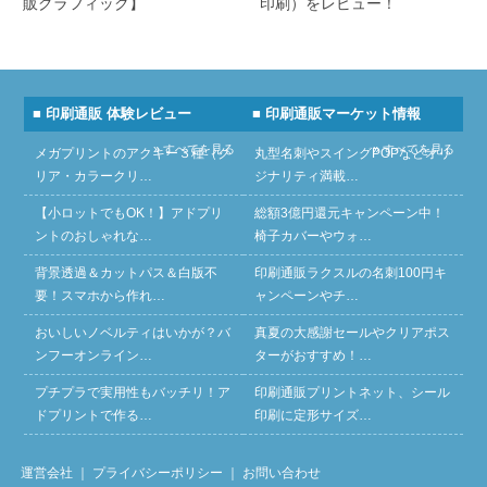
販グラフィック】
印刷）をレビュー！
■ 印刷通販 体験レビュー
■ 印刷通販マーケット情報
» すべてを見る
» すべてを見る
メガプリントのアクキー３種（ク
丸型名刺やスイングPOPなどオリ
リア・カラークリ…
ジナリティ満載…
【小ロットでもOK！】アドプリ
総額3億円還元キャンペーン中！
ントのおしゃれな…
椅子カバーやウォ…
背景透過＆カットパス＆白版不
印刷通販ラクスルの名刺100円キ
要！スマホから作れ…
ャンペーンやチ…
おいしいノベルティはいかが？バ
真夏の大感謝セールやクリアポス
ンフーオンライン…
ターがおすすめ！…
プチプラで実用性もバッチリ！ア
印刷通販プリントネット、シール
ドプリントで作る…
印刷に定形サイズ…
運営会社
｜
プライバシーポリシー
｜
お問い合わせ