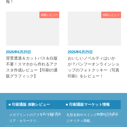
報！
体験レビュー
体験レビュー
2026年6月25日
2026年6月25日
背景透過＆カットパス＆白版
おいしいノベルティはいか
不要！スマホから作れるアク
が？バンフーオンラインショ
スタ作成レビュー【印刷の通
ップのフォトクッキー（写真
販グラフィック】
印刷）をレビュー！
■ 印刷通販 体験レビュー
■ 印刷通販マーケット情報
» すべてを見る
» すべてを見る
メガプリントのアクキー３種（ク
丸型名刺やスイングPOPなどオリ
リア・カラークリ…
ジナリティ満載…