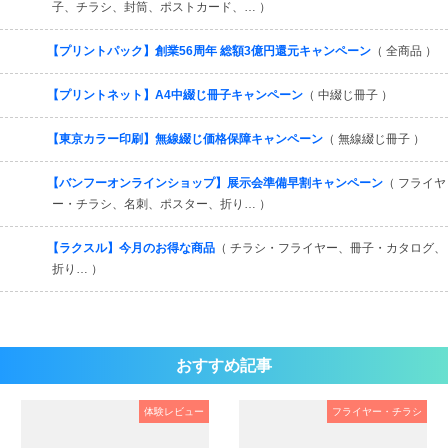
子、チラシ、封筒、ポストカード、… ）
【プリントパック】創業56周年 総額3億円還元キャンペーン
（ 全商品 ）
【プリントネット】A4中綴じ冊子キャンペーン
（ 中綴じ冊子 ）
【東京カラー印刷】無線綴じ価格保障キャンペーン
（ 無線綴じ冊子 ）
【バンフーオンラインショップ】展示会準備早割キャンペーン
（ フライヤ
ー・チラシ、名刺、ポスター、折り… ）
【ラクスル】今月のお得な商品
（ チラシ・フライヤー、冊子・カタログ、
折り… ）
おすすめ記事
体験レビュー
フライヤー・チラシ