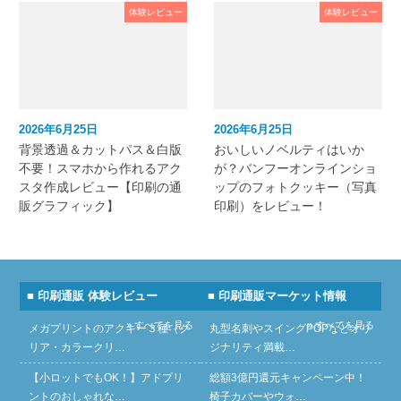
体験レビュー
体験レビュー
2026年6月25日
2026年6月25日
背景透過＆カットパス＆白版
おいしいノベルティはいか
不要！スマホから作れるアク
が？バンフーオンラインショ
スタ作成レビュー【印刷の通
ップのフォトクッキー（写真
販グラフィック】
印刷）をレビュー！
■ 印刷通販 体験レビュー
■ 印刷通販マーケット情報
» すべてを見る
» すべてを見る
メガプリントのアクキー３種（ク
丸型名刺やスイングPOPなどオリ
リア・カラークリ…
ジナリティ満載…
【小ロットでもOK！】アドプリ
総額3億円還元キャンペーン中！
ントのおしゃれな…
椅子カバーやウォ…