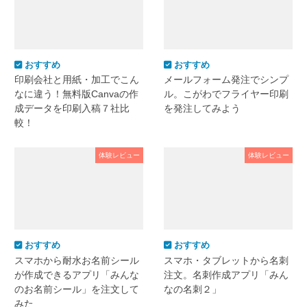
おすすめ
おすすめ
印刷会社と用紙・加工でこん
メールフォーム発注でシンプ
なに違う！無料版Canvaの作
ル。こがわでフライヤー印刷
成データを印刷入稿７社比
を発注してみよう
較！
体験レビュー
体験レビュー
おすすめ
おすすめ
スマホから耐水お名前シール
スマホ・タブレットから名刺
が作成できるアプリ「みんな
注文。名刺作成アプリ「みん
のお名前シール」を注文して
なの名刺２」
みた