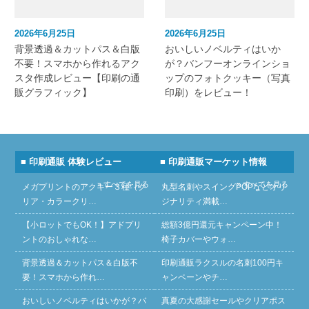
2026年6月25日
2026年6月25日
背景透過＆カットパス＆白版
おいしいノベルティはいか
不要！スマホから作れるアク
が？バンフーオンラインショ
スタ作成レビュー【印刷の通
ップのフォトクッキー（写真
販グラフィック】
印刷）をレビュー！
■ 印刷通販 体験レビュー
■ 印刷通販マーケット情報
» すべてを見る
» すべてを見る
メガプリントのアクキー３種（ク
丸型名刺やスイングPOPなどオリ
リア・カラークリ…
ジナリティ満載…
【小ロットでもOK！】アドプリ
総額3億円還元キャンペーン中！
ントのおしゃれな…
椅子カバーやウォ…
背景透過＆カットパス＆白版不
印刷通販ラクスルの名刺100円キ
要！スマホから作れ…
ャンペーンやチ…
おいしいノベルティはいかが？バ
真夏の大感謝セールやクリアポス