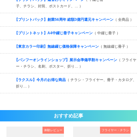
子、チラシ、封筒、ポストカード、… ）
【プリントパック】創業56周年 総額3億円還元キャンペーン
（ 全商品 ）
【プリントネット】A4中綴じ冊子キャンペーン
（ 中綴じ冊子 ）
【東京カラー印刷】無線綴じ価格保障キャンペーン
（ 無線綴じ冊子 ）
【バンフーオンラインショップ】展示会準備早割キャンペーン
（ フライヤ
ー・チラシ、名刺、ポスター、折り… ）
【ラクスル】今月のお得な商品
（ チラシ・フライヤー、冊子・カタログ、
折り… ）
おすすめ記事
体験レビュー
フライヤー・チラシ