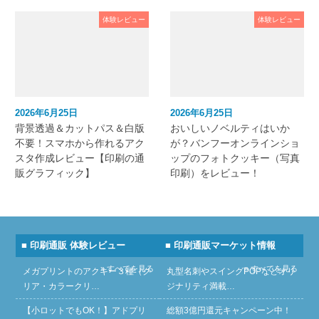
体験レビュー
体験レビュー
2026年6月25日
2026年6月25日
背景透過＆カットパス＆白版
おいしいノベルティはいか
不要！スマホから作れるアク
が？バンフーオンラインショ
スタ作成レビュー【印刷の通
ップのフォトクッキー（写真
販グラフィック】
印刷）をレビュー！
■ 印刷通販 体験レビュー
■ 印刷通販マーケット情報
» すべてを見る
» すべてを見る
メガプリントのアクキー３種（ク
丸型名刺やスイングPOPなどオリ
リア・カラークリ…
ジナリティ満載…
【小ロットでもOK！】アドプリ
総額3億円還元キャンペーン中！