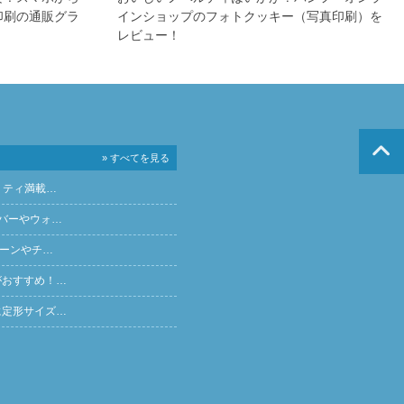
印刷の通販グラ
インショップのフォトクッキー（写真印刷）を
レビュー！
» すべてを見る
リティ満載…
バーやウォ…
ペーンやチ…
がおすすめ！…
に定形サイズ…