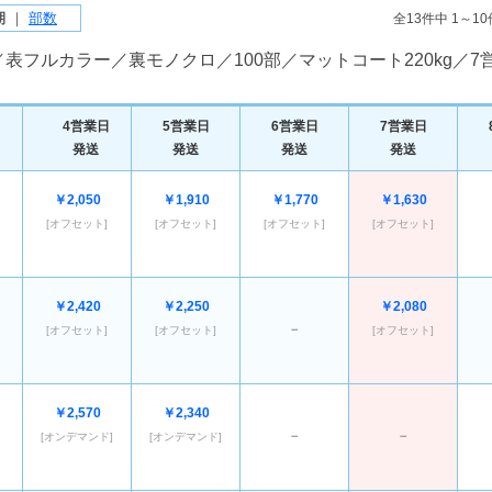
期
｜
部数
全13件中 1～1
）／表フルカラー／裏モノクロ／100部／マットコート220kg
4営業日
5営業日
6営業日
7営業日
発送
発送
発送
発送
￥2,050
￥1,910
￥1,770
￥1,630
[オフセット]
[オフセット]
[オフセット]
[オフセット]
￥2,420
￥2,250
￥2,080
－
[オフセット]
[オフセット]
[オフセット]
￥2,570
￥2,340
－
－
[オンデマンド]
[オンデマンド]