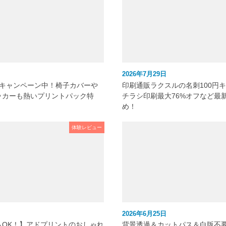
2026年7月29日
元キャンペーン中！椅子カバーや
印刷通販ラクスルの名刺100円
ッカーも熱いプリントパック特
チラシ印刷最大76%オフなど最
め！
体験レビュー
2026年6月25日
もOK！】アドプリントのおしゃれ
背景透過＆カットパス＆白版不