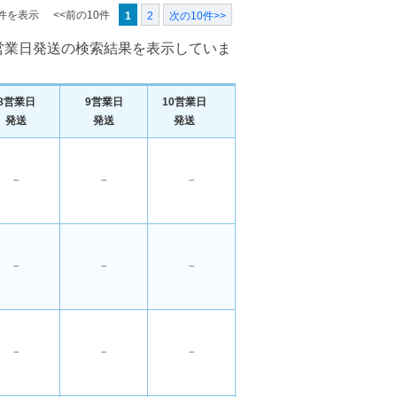
0件を表示
<<前の10件
1
2
次の10件>>
／7営業日発送の検索結果を表示していま
8営業日
9営業日
10営業日
発送
発送
発送
－
－
－
－
－
－
－
－
－