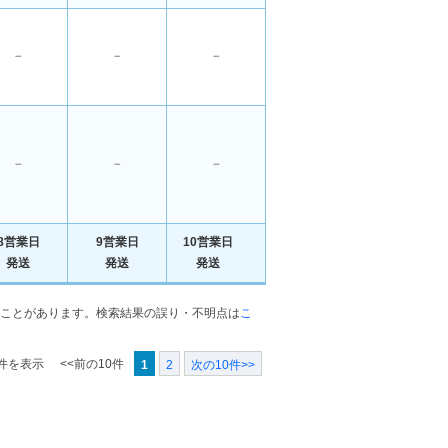
－
－
－
－
－
－
8営業日
9営業日
10営業日
発送
発送
発送
ことがあります。検索結果の誤り・不明点は
こ
0件を表示
<<前の10件
1
2
次の10件>>