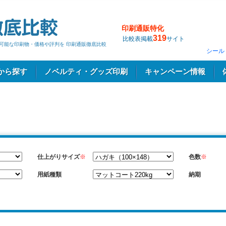
印刷通販特化
319
比較表掲載
サイト
刷の可能な印刷物・価格や評判を 印刷通販徹底比較
シール
から探す
ノベルティ・グッズ印刷
キャンペーン情報
仕上がりサイズ
※
色数
※
用紙種類
納期