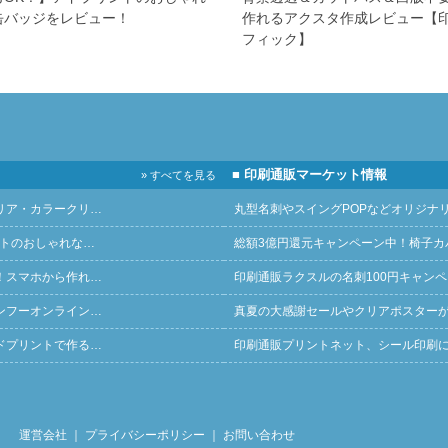
缶バッジをレビュー！
作れるアクスタ作成レビュー【
フィック】
■ 印刷通販マーケット情報
» すべてを見る
リア・カラークリ…
丸型名刺やスイングPOPなどオリジナ
ントのおしゃれな…
総額3億円還元キャンペーン中！椅子カ
！スマホから作れ…
印刷通販ラクスルの名刺100円キャン
ンフーオンライン…
真夏の大感謝セールやクリアポスター
ドプリントで作る…
印刷通販プリントネット、シール印刷
運営会社
｜
プライバシーポリシー
｜
お問い合わせ