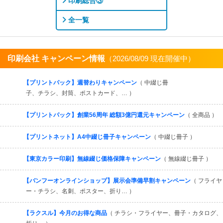
印刷総合③
全一覧
印刷会社 キャンペーン情報
（2026/08/09 現在開催中）
すべてを見る
【プリントパック】週替わりキャンペーン
（ 中綴じ冊
子、チラシ、封筒、ポストカード、… ）
【プリントパック】創業56周年 総額3億円還元キャンペーン
（ 全商品 ）
【プリントネット】A4中綴じ冊子キャンペーン
（ 中綴じ冊子 ）
【東京カラー印刷】無線綴じ価格保障キャンペーン
（ 無線綴じ冊子 ）
【バンフーオンラインショップ】展示会準備早割キャンペーン
（ フライヤ
ー・チラシ、名刺、ポスター、折り… ）
【ラクスル】今月のお得な商品
（ チラシ・フライヤー、冊子・カタログ、