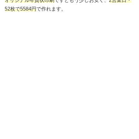
オリジナル年賀状印刷
ですともう少しお安く、
2営業日・
52枚で5584円
で作れます。