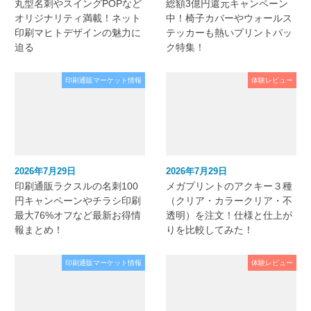
丸型名刺やスイングPOPなど
総額3億円還元キャンペーン
オリジナリティ満載！ネット
中！椅子カバーやウォールス
印刷マヒトデザインの魅力に
テッカーも熱いプリントパッ
迫る
ク特集！
印刷通販マーケット情報
体験レビュー
2026年7月29日
2026年7月29日
印刷通販ラクスルの名刺100
メガプリントのアクキー３種
円キャンペーンやチラシ印刷
（クリア・カラークリア・不
最大76%オフなど最新お得情
透明）を注文！仕様と仕上が
報まとめ！
りを比較してみた！
印刷通販マーケット情報
体験レビュー