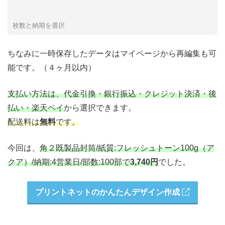
枚数と納期を選択
ちなみに一時保存したデータはマイページから再編集も可
能です。（４ヶ月以内）
支払い方法は、代金引換・銀行振込・クレジット決済・後
払い・楽天ペイ
から選択できます。
配送料は
無料
です。
今回は、
角２既製品封筒/紙質:フレッシュトーン100g（ア
クア）/納期:4営業日/部数:100部で
3,740円
でした。
プリントネットのかんたんデザイン作成