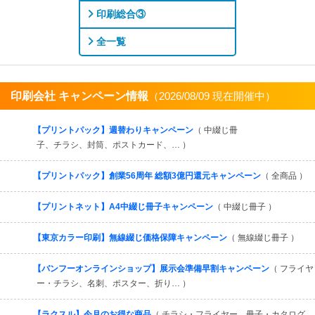
印刷総合③
全一覧
印刷会社 キャンペーン情報
（2026/08/09 現在開催中）
すべてを見る
【プリントパック】週替わりキャンペーン
（ 中綴じ冊
子、チラシ、封筒、ポストカード、… ）
【プリントパック】創業56周年 総額3億円還元キャンペーン
（ 全商品 ）
【プリントネット】A4中綴じ冊子キャンペーン
（ 中綴じ冊子 ）
【東京カラー印刷】無線綴じ価格保障キャンペーン
（ 無線綴じ冊子 ）
【バンフーオンラインショップ】展示会準備早割キャンペーン
（ フライヤ
ー・チラシ、名刺、ポスター、折り… ）
【ラクスル】今月のお得な商品
（ チラシ・フライヤー、冊子・カタログ、