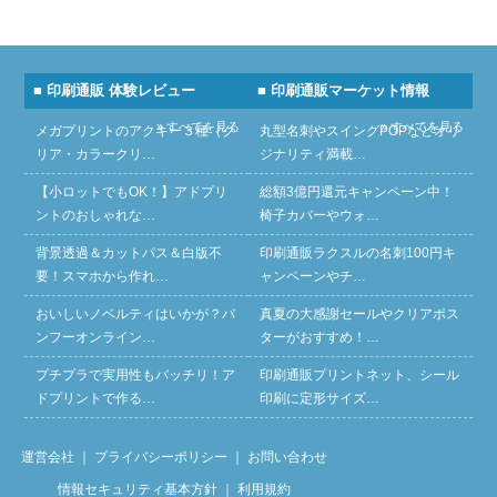
■ 印刷通販 体験レビュー
■ 印刷通販マーケット情報
» すべてを見る
» すべてを見る
メガプリントのアクキー３種（ク
丸型名刺やスイングPOPなどオリ
リア・カラークリ…
ジナリティ満載…
【小ロットでもOK！】アドプリ
総額3億円還元キャンペーン中！
ントのおしゃれな…
椅子カバーやウォ…
背景透過＆カットパス＆白版不
印刷通販ラクスルの名刺100円キ
要！スマホから作れ…
ャンペーンやチ…
おいしいノベルティはいかが？バ
真夏の大感謝セールやクリアポス
ンフーオンライン…
ターがおすすめ！…
プチプラで実用性もバッチリ！ア
印刷通販プリントネット、シール
ドプリントで作る…
印刷に定形サイズ…
運営会社
｜
プライバシーポリシー
｜
お問い合わせ
情報セキュリティ基本方針
｜
利用規約