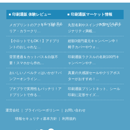
■ 印刷通販 体験レビュー
■ 印刷通販マーケット情報
» すべてを見る
» すべてを見る
メガプリントのアクキー３種（ク
丸型名刺やスイングPOPなどオリ
リア・カラークリ…
ジナリティ満載…
【小ロットでもOK！】アドプリ
総額3億円還元キャンペーン中！
ントのおしゃれな…
椅子カバーやウォ…
背景透過＆カットパス＆白版不
印刷通販ラクスルの名刺100円キ
要！スマホから作れ…
ャンペーンやチ…
おいしいノベルティはいかが？バ
真夏の大感謝セールやクリアポス
ンフーオンライン…
ターがおすすめ！…
プチプラで実用性もバッチリ！ア
印刷通販プリントネット、シール
ドプリントで作る…
印刷に定形サイズ…
運営会社
｜
プライバシーポリシー
｜
お問い合わせ
情報セキュリティ基本方針
｜
利用規約