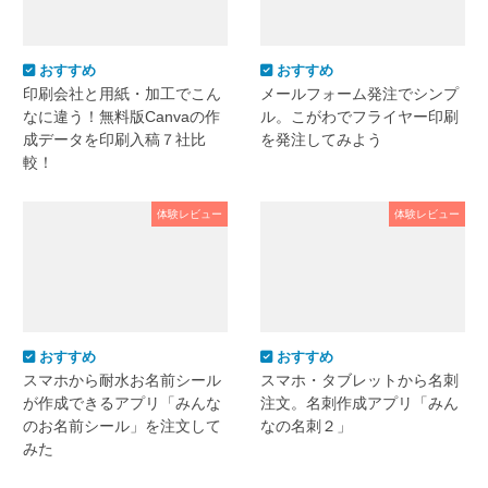
おすすめ
おすすめ
印刷会社と用紙・加工でこん
メールフォーム発注でシンプ
なに違う！無料版Canvaの作
ル。こがわでフライヤー印刷
成データを印刷入稿７社比
を発注してみよう
較！
体験レビュー
体験レビュー
おすすめ
おすすめ
スマホから耐水お名前シール
スマホ・タブレットから名刺
が作成できるアプリ「みんな
注文。名刺作成アプリ「みん
のお名前シール」を注文して
なの名刺２」
みた