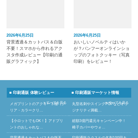
2026年6月25日
2026年6月25日
背景透過＆カットパス＆白版
おいしいノベルティはいか
不要！スマホから作れるアク
が？バンフーオンラインショ
スタ作成レビュー【印刷の通
ップのフォトクッキー（写真
販グラフィック】
印刷）をレビュー！
■ 印刷通販 体験レビュー
■ 印刷通販マーケット情報
» すべてを見る
» すべてを見る
メガプリントのアクキー３種（ク
丸型名刺やスイングPOPなどオリ
リア・カラークリ…
ジナリティ満載…
【小ロットでもOK！】アドプリ
総額3億円還元キャンペーン中！
ントのおしゃれな…
椅子カバーやウォ…
背景透過＆カットパス＆白版不
印刷通販ラクスルの名刺100円キ