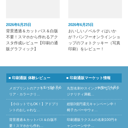
2026年6月25日
2026年6月25日
背景透過＆カットパス＆白版
おいしいノベルティはいか
不要！スマホから作れるアク
が？バンフーオンラインショ
スタ作成レビュー【印刷の通
ップのフォトクッキー（写真
販グラフィック】
印刷）をレビュー！
■ 印刷通販 体験レビュー
■ 印刷通販マーケット情報
» すべてを見る
» すべてを見る
メガプリントのアクキー３種（ク
丸型名刺やスイングPOPなどオリ
リア・カラークリ…
ジナリティ満載…
【小ロットでもOK！】アドプリ
総額3億円還元キャンペーン中！
ントのおしゃれな…
椅子カバーやウォ…
背景透過＆カットパス＆白版不
印刷通販ラクスルの名刺100円キ
要！スマホから作れ…
ャンペーンやチ…