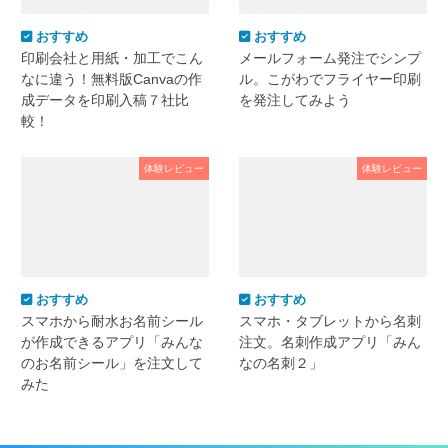
おすすめ
おすすめ
印刷会社と用紙・加工でこん
メールフォーム発注でシンプ
なに違う！無料版Canvaの作
ル。こがわでフライヤー印刷
成データを印刷入稿７社比
を発注してみよう
較！
体験レビュー
体験レビュー
おすすめ
おすすめ
スマホから耐水お名前シール
スマホ・タブレットから名刺
が作成できるアプリ「みんな
注文。名刺作成アプリ「みん
のお名前シール」を注文して
なの名刺２」
みた