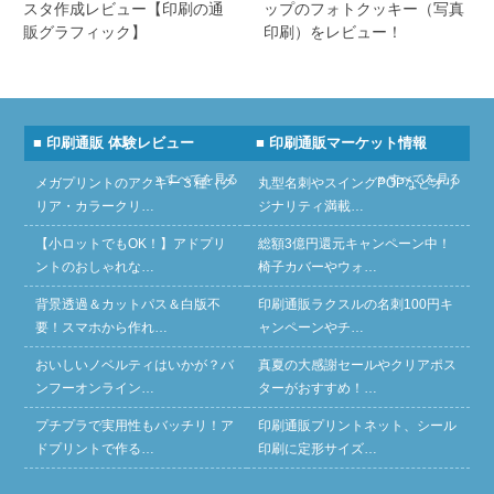
スタ作成レビュー【印刷の通
ップのフォトクッキー（写真
販グラフィック】
印刷）をレビュー！
■ 印刷通販 体験レビュー
■ 印刷通販マーケット情報
» すべてを見る
» すべてを見る
メガプリントのアクキー３種（ク
丸型名刺やスイングPOPなどオリ
リア・カラークリ…
ジナリティ満載…
【小ロットでもOK！】アドプリ
総額3億円還元キャンペーン中！
ントのおしゃれな…
椅子カバーやウォ…
背景透過＆カットパス＆白版不
印刷通販ラクスルの名刺100円キ
要！スマホから作れ…
ャンペーンやチ…
おいしいノベルティはいかが？バ
真夏の大感謝セールやクリアポス
ンフーオンライン…
ターがおすすめ！…
プチプラで実用性もバッチリ！ア
印刷通販プリントネット、シール
ドプリントで作る…
印刷に定形サイズ…