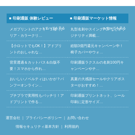
■ 印刷通販 体験レビュー
■ 印刷通販マーケット情報
» すべてを見る
» すべてを見る
メガプリントのアクキー３種（ク
丸型名刺やスイングPOPなどオリ
リア・カラークリ…
ジナリティ満載…
【小ロットでもOK！】アドプリ
総額3億円還元キャンペーン中！
ントのおしゃれな…
椅子カバーやウォ…
背景透過＆カットパス＆白版不
印刷通販ラクスルの名刺100円キ
要！スマホから作れ…
ャンペーンやチ…
おいしいノベルティはいかが？バ
真夏の大感謝セールやクリアポス
ンフーオンライン…
ターがおすすめ！…
プチプラで実用性もバッチリ！ア
印刷通販プリントネット、シール
ドプリントで作る…
印刷に定形サイズ…
運営会社
｜
プライバシーポリシー
｜
お問い合わせ
情報セキュリティ基本方針
｜
利用規約