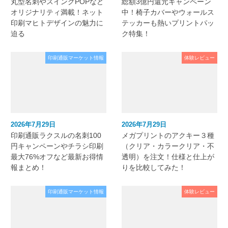
丸型名刺やスイングPOPなど
総額3億円還元キャンペーン
オリジナリティ満載！ネット
中！椅子カバーやウォールス
印刷マヒトデザインの魅力に
テッカーも熱いプリントパッ
迫る
ク特集！
印刷通販マーケット情報
体験レビュー
2026年7月29日
2026年7月29日
印刷通販ラクスルの名刺100
メガプリントのアクキー３種
円キャンペーンやチラシ印刷
（クリア・カラークリア・不
最大76%オフなど最新お得情
透明）を注文！仕様と仕上が
報まとめ！
りを比較してみた！
印刷通販マーケット情報
体験レビュー