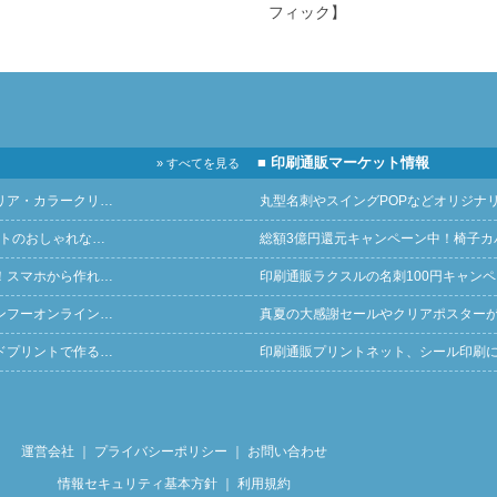
フィック】
■ 印刷通販マーケット情報
» すべてを見る
リア・カラークリ…
丸型名刺やスイングPOPなどオリジナ
ントのおしゃれな…
総額3億円還元キャンペーン中！椅子カ
！スマホから作れ…
印刷通販ラクスルの名刺100円キャン
ンフーオンライン…
真夏の大感謝セールやクリアポスター
ドプリントで作る…
印刷通販プリントネット、シール印刷
運営会社
｜
プライバシーポリシー
｜
お問い合わせ
情報セキュリティ基本方針
｜
利用規約