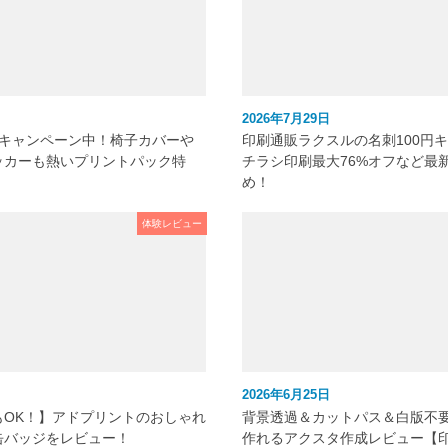
2026年7月29日
元キャンペーン中！椅子カバーや
印刷通販ラクスルの名刺100円
ッカーも熱いプリントパック特
チラシ印刷最大76%オフなど最
め！
体験レビュー
2026年6月25日
もOK！】アドプリントのおしゃれ
背景透過＆カットパス＆白版不
缶バッジをレビュー！
作れるアクスタ作成レビュー【