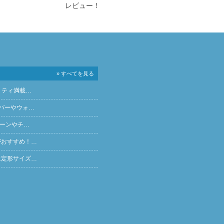
レビュー！
» すべてを見る
リティ満載…
バーやウォ…
ペーンやチ…
がおすすめ！…
に定形サイズ…