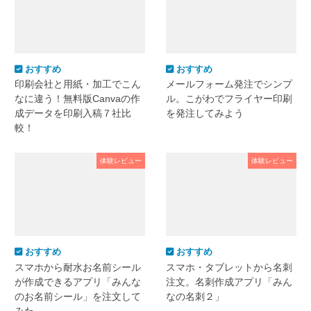
おすすめ
おすすめ
印刷会社と用紙・加工でこん
メールフォーム発注でシンプ
なに違う！無料版Canvaの作
ル。こがわでフライヤー印刷
成データを印刷入稿７社比
を発注してみよう
較！
体験レビュー
体験レビュー
おすすめ
おすすめ
スマホから耐水お名前シール
スマホ・タブレットから名刺
が作成できるアプリ「みんな
注文。名刺作成アプリ「みん
のお名前シール」を注文して
なの名刺２」
みた