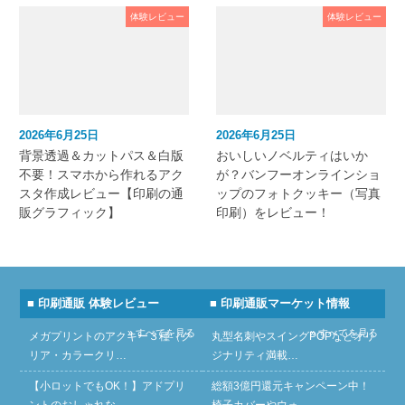
体験レビュー
体験レビュー
2026年6月25日
2026年6月25日
背景透過＆カットパス＆白版
おいしいノベルティはいか
不要！スマホから作れるアク
が？バンフーオンラインショ
スタ作成レビュー【印刷の通
ップのフォトクッキー（写真
販グラフィック】
印刷）をレビュー！
■ 印刷通販 体験レビュー
■ 印刷通販マーケット情報
» すべてを見る
» すべてを見る
メガプリントのアクキー３種（ク
丸型名刺やスイングPOPなどオリ
リア・カラークリ…
ジナリティ満載…
【小ロットでもOK！】アドプリ
総額3億円還元キャンペーン中！
ントのおしゃれな…
椅子カバーやウォ…